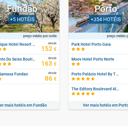
Fundão
Porto
+5
HOTÉIS
+354
HOTÉIS
preço médio por noite
preço médio p
desde
Alambique Hotel Resort & Spa
Park Hotel Porto Gaia
152
€
desde
Convento Do Seixo Boutique Hotel & Spa
Moov Hotel Porto Norte
163
€
desde
 Samasa Fundao
Porto Palácio Hotel By The Editory
86
€
The Editory Boulevard Aliados Hotel - Preferred Hotels
er mais hotéis em Fundão
Ver mais hotéis em Port