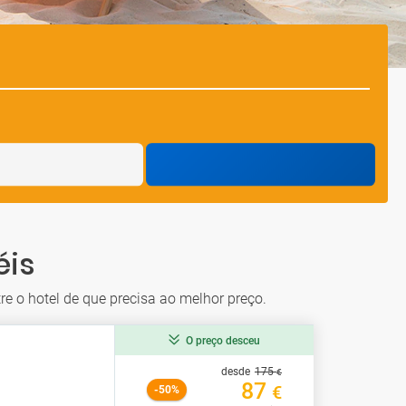
éis
re o hotel de que precisa ao melhor preço.
O preço desceu
desde
175
€
87
€
-50%