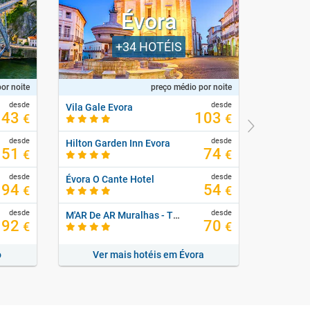
Évora
+34
HOTÉIS
or noite
preço médio por noite
desde
desde
Vila Gale Evora
43
103
€
€
desde
desde
Hilton Garden Inn Evora
Montargi
51
74
€
€
desde
desde
Évora O Cante Hotel
94
54
€
€
desde
desde
M'AR De AR Muralhas - Timeless Charm Hotel
92
70
€
€
o
Ver mais hotéis em Évora
Ver m