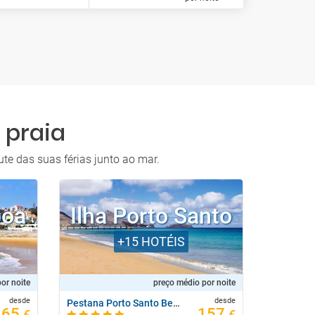
 praia
ute das suas férias junto ao mar.
boa
Ilha Porto Santo
A
+15
HOTÉIS
or noite
preço médio por noite
desde
desde
Pestana Porto Santo Beach Resort & Spa
The Ancho
65
157