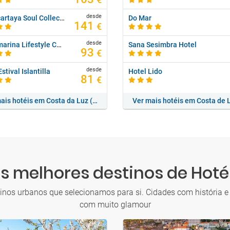
€
desde
Playacartaya Soul Collection By Senator
Do Mar
141
€
desde
Playamarina Lifestyle Collection By Senator
Sana Sesimbra Hotel
93
€
desde
stival Islantilla
Hotel Lido
81
€
Ver mais hotéis em Costa da Luz (Huelva)
s melhores destinos de Hoté
inos urbanos que selecionamos para si. Cidades com história e
com muito glamour