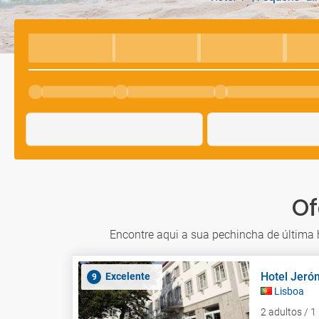
Of
Encontre aqui a sua pechincha de última h
Hotel Jeró
Excelente
9
Lisboa
2 adultos / 