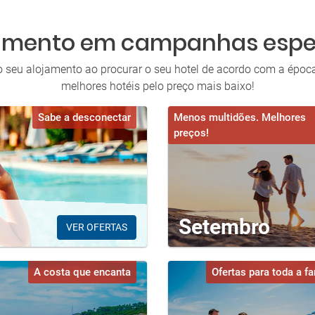
amento em campanhas espe
o seu alojamento ao procurar o seu hotel de acordo com a época 
melhores hotéis pelo preço mais baixo!
Sabe a desconectar
Menos multidões. Melhores
preços!
Setembro
VER OFERTAS
A costa que encanta
Ofertas para toda a fa