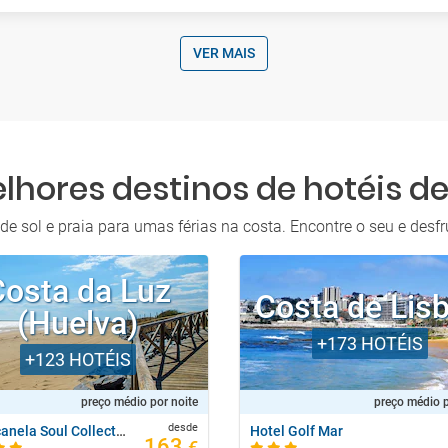
VER MAIS
lhores destinos de hotéis de
e sol e praia para umas férias na costa. Encontre o seu e desfr
Costa da Luz
Costa de Lis
(Huelva)
+173
HOTÉIS
+123
HOTÉIS
preço médio por noite
preço médio p
desde
Playacanela Soul Collection By Senator
Hotel Golf Mar
163