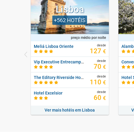
Lisboa
+562
HOTÉIS
preço médio por noite
desde
Meliá Lisboa Oriente
127
€
desde
Vip Executive Entrecampos Hotel & Conference
70
€
desde
The Editory Riverside Hotel, An Historic Hotel
Hotel
110
€
desde
Hotel Excelsior
60
€
Ver mais hotéis em Lisboa
V