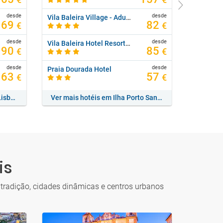
€
€
desde
desde
Vila Baleira Village - Adults Only
The Anch
69
82
€
€
desde
desde
Vila Baleira Hotel Resort & Thalasso Spa
90
85
€
€
desde
desde
Praia Dourada Hotel
63
57
€
€
Ver mais hotéis em Costa de Lisboa
Ver mais hotéis em Ilha Porto Santo
is
 tradição, cidades dinâmicas e centros urbanos