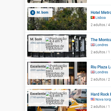
Hotel Metr
M. bom
8
Lisboa
2 adultos / 
M. bom
The Montca
(4562 opiniões)
Londres
2 adultos / 
Excelente
Riu Plaza 
(2331 opiniões)
Londres
2 adultos / 
Excelente
Hard Rock 
(1743 opiniões)
Nova Iorq
2 adultos / 