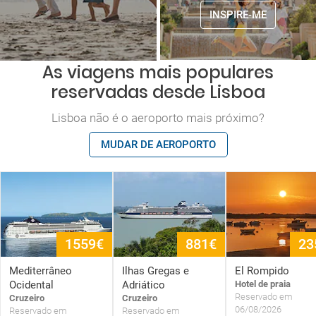
INSPIRE-ME
As viagens mais populares
reservadas desde Lisboa
Lisboa não é o aeroporto mais próximo?
MUDAR DE AEROPORTO
1559€
881€
23
Mediterrâneo
Ilhas Gregas e
El Rompido
Ocidental
Adriático
Hotel de praia
Reservado em
Cruzeiro
Cruzeiro
06/08/2026
Reservado em
Reservado em