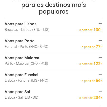
para os destinos mais
populares
Voos para Lisboa
130
Bruxelas - Lisboa (BRU - LIS)
a partir de
€
71
Funchal - Lisboa (FNC - LIS)
a partir de
€
Voos para Porto
110
Porto - Lisboa (OPO - LIS)
a partir de
€
77
Funchal - Porto (FNC - OPO)
a partir de
€
66
Barcelona - Lisboa (BCN - LIS)
a partir de
€
163
Faro - Porto (FAO - OPO)
a partir de
€
Voos para Maiorca
73
Barcelona - Porto (BCN - OPO)
a partir de
€
122
Porto - Maiorca (OPO - PMI)
a partir de
€
40
Jerez - Maiorca (XRY - PMI)
a partir de
€
Voos para Funchal
88
Lisboa - Maiorca (LIS - PMI)
a partir de
€
66
Lisboa - Funchal (LIS - FNC)
a partir de
€
40
Sevilha - Maiorca (SVQ - PMI)
a partir de
€
65
Porto - Funchal (OPO - FNC)
a partir de
€
41
Madrid - Maiorca (MAD - PMI)
a partir de
€
Voos para Sal
128
Porto Santo - Funchal (PXO - FNC)
a partir de
€
204
Lisboa - Sal (LIS - SID)
a partir de
€
79
São Miguel - Funchal (PDL - FNC)
a partir de
€
182
Porto - Sal (OPO - SID)
a partir de
€