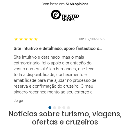
Com base em
5168 opinions
em 07/08/2026
Site intuitivo e detalhado, apoio fantástico de colaborador
Era bom que
Site intuitivo e detalhado, mas o mais
Era bom que
extraordinário, foi o apoio e orientação do
cliente.
vosso comercial Allan Fernandes, que teve
EDITE
toda a disponibilidade, conhecimento e
amabilidade para me ajudar no processo de
reserva e confirmação do cruzeiro. O meu
sincero reconhecimento ao seu esforço e
simpatia. Obrigado!
Jorge
Notícias sobre turismo, viagens,
ofertas e cruzeiros