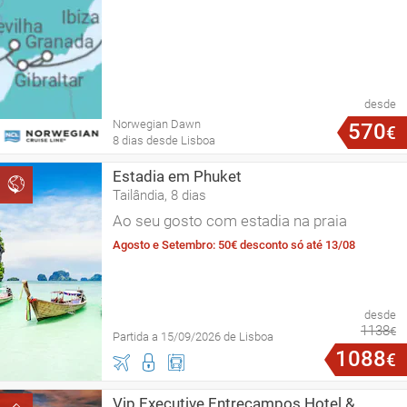
desde
Norwegian Dawn
570
€
8 dias desde Lisboa
Estadia em Phuket
Tailândia, 8 dias
Ao seu gosto com estadia na praia
Agosto e Setembro: 50€ desconto só até 13/08
desde
1138
€
Partida a 15/09/2026 de Lisboa
1088
€
Vip Executive Entrecampos Hotel &