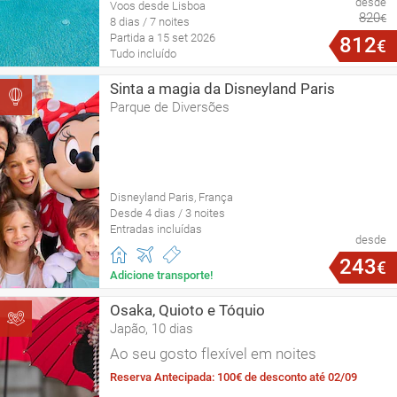
desde
Voos desde Lisboa
820
€
8 dias / 7 noites
Partida a 15 set 2026
812
€
Tudo incluído
Sinta a magia da Disneyland Paris
Parque de Diversões
Disneyland Paris, França
Desde 4 dias / 3 noites
Entradas incluídas
desde
243
€
Adicione transporte!
Osaka, Quioto e Tóquio
Japão, 10 dias
Ao seu gosto flexível em noites
Reserva Antecipada: 100€ de desconto até 02/09