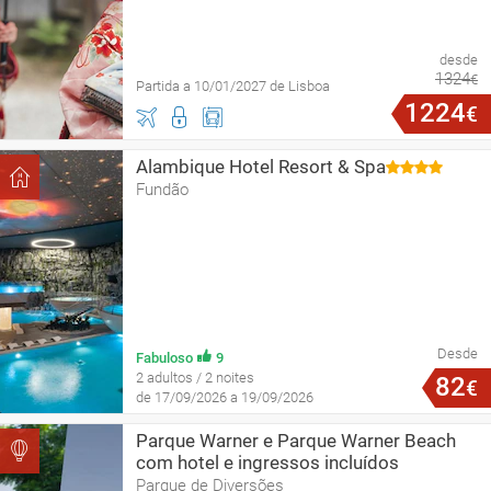
desde
1324
€
Partida a 10/01/2027 de Lisboa
1224
€
Alambique Hotel Resort & Spa
Fundão
Desde
Fabuloso
9
2 adultos / 2 noites
82
€
de 17/09/2026 a 19/09/2026
Parque Warner e Parque Warner Beach
com hotel e ingressos incluídos
Parque de Diversões