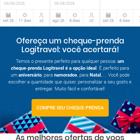
04/08/2026
06/08/2026
set 26
11 dias
x2
ago 26
8 dias
x2
set 26
6 dias
Ofereça um cheque-prenda
Logitravel: você acertará!
Temos o presente perfeito para qualquer pessoa:
um
cheque-prenda Logitravel é a opção ideal
. É perfeito para
um
aniversário
, para
namorados
, para
Natal
, ... Você pode
escolher a quantidade que quiser, personalizar a seu gosto e
entregar. Muito fácil e confortável!
COMPRE SEU CHEQUE-PRENDA
As melhores ofertas de voos