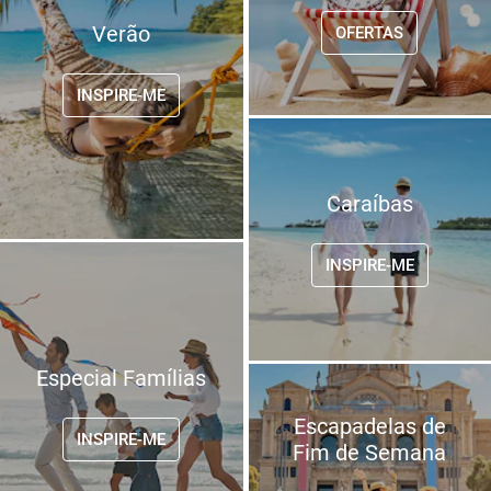
Verão
OFERTAS
INSPIRE-ME
Caraíbas
INSPIRE-ME
Especial Famílias
Escapadelas de
INSPIRE-ME
Fim de Semana