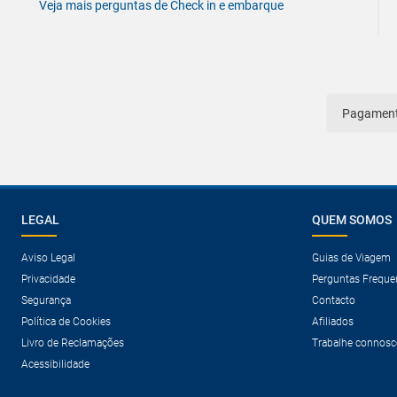
Veja mais perguntas de Check in e embarque
pagamen
LEGAL
QUEM SOMOS
Aviso Legal
Guias de Viagem
Privacidade
Perguntas Freque
Segurança
Contacto
Política de Cookies
Afiliados
Livro de Reclamações
Trabalhe connosc
Acessibilidade