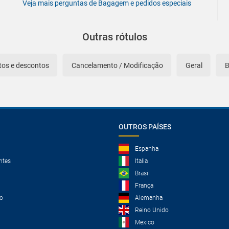
Veja mais perguntas de Bagagem e pedidos especiais
Outras rótulos
tos e descontos
Cancelamento / Modificação
Geral
OUTROS PAÍSES
Espanha
ntes
Italia
Brasil
França
o
Alemanha
Reino Unido
Mexico