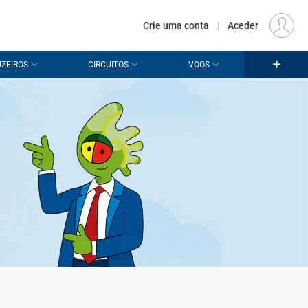
€
Origem
LISBOA (LIS)
PT
EUR
Crie uma conta
|
Aceder
ZEIROS
CIRCUITOS
VOOS