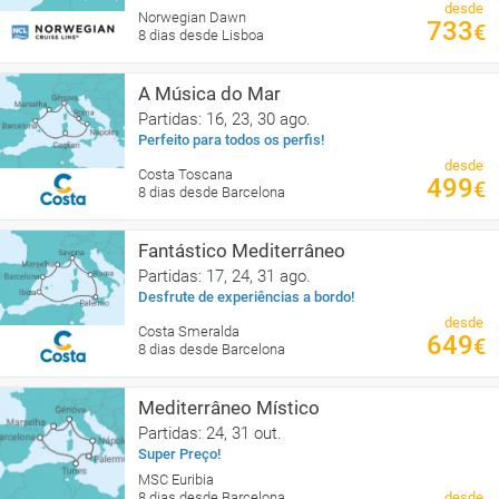
desde
Norwegian Dawn
733
€
8 dias desde Lisboa
A Música do Mar
Partidas: 16, 23, 30 ago.
Perfeito para todos os perfis!
desde
Costa Toscana
499
€
8 dias desde Barcelona
Fantástico Mediterrâneo
Partidas: 17, 24, 31 ago.
Desfrute de experiências a bordo!
desde
Costa Smeralda
649
€
8 dias desde Barcelona
Mediterrâneo Místico
Partidas: 24, 31 out.
Super Preço!
MSC Euribia
8 dias desde Barcelona
desde