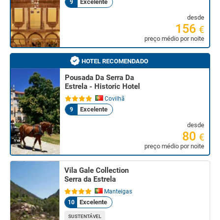
Excelente
9
desde
156
€
preço médio por noite
HOTEL RECOMENDADO
Pousada Da Serra Da
Estrela - Historic Hotel
Covilhã
Excelente
9
desde
80
€
preço médio por noite
Vila Gale Collection
Serra da Estrela
Manteigas
Excelente
10
SUSTENTÁVEL