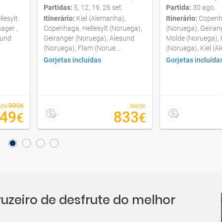
Partidas:
5, 12, 19, 26 set.
Partida:
30 ago.
lesylt
Itinerário:
Kiel (Alemanha),
Itinerário:
Copenha
ager ,
Copenhaga, Hellesylt (Noruega),
(Noruega), Geiran
sund
Geiranger (Noruega), Alesund
Molde (Noruega),
(Noruega), Flam (Norue...
(Noruega), Kiel (A
Gorjetas incluídas
Gorjetas incluída
999
sde
€
desde
49
833
€
€
uzeiro de desfrute do melhor