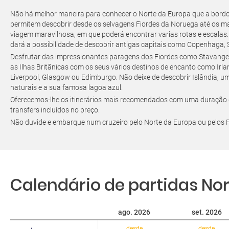
Não há melhor maneira para conhecer o Norte da Europa que a bordo 
permitem descobrir desde os selvagens Fiordes da Noruega até os mai
viagem maravilhosa, em que poderá encontrar varias rotas e escalas.
dará a possibilidade de descobrir antigas capitais como Copenhaga, 
Desfrutar das impressionantes paragens dos Fiordes como Stavanger, 
as Ilhas Britânicas com os seus vários destinos de encanto como Irlan
Liverpool, Glasgow ou Edimburgo. Não deixe de descobrir Islândia, u
naturais e a sua famosa lagoa azul.
Oferecemos-lhe os itinerários mais recomendados com uma duração de
transfers incluídos no preço.
Não duvide e embarque num cruzeiro pelo Norte da Europa ou pelos Fi
Calendário de partidas Nor
ago. 2026
set. 2026
desde
desde