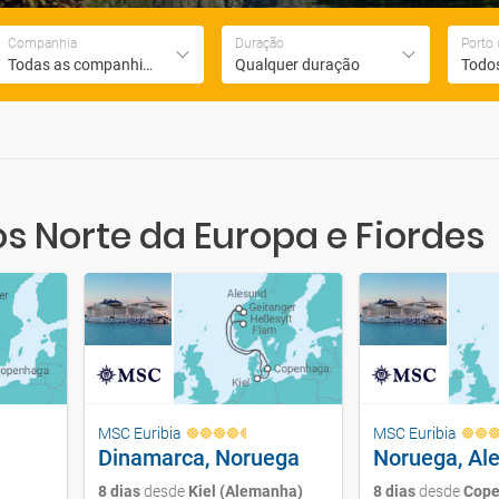
Companhia
Duração
Porto
Todas as companhias
Qualquer duração
Todos
s Norte da Europa e Fiordes
MSC Euribia
MSC Euribia
Dinamarca, Noruega
Noruega, A
8 dias
desde
Kiel (Alemanha)
8 dias
desde
Cop