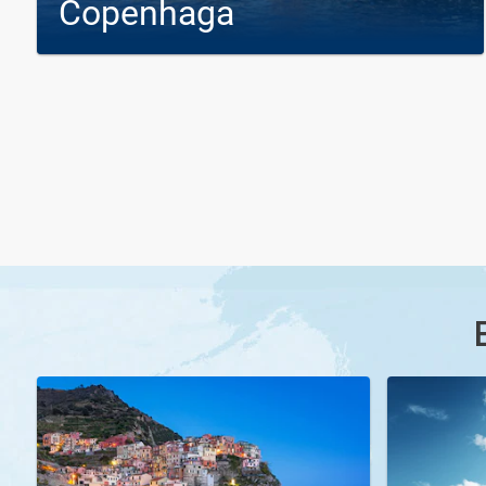
Copenhaga
Este porto extende-se sobre 12 km de norte a sul, contém
quase 40 km de docas. A cidade é muito animada com os
seus bares com esplanadas e os seus artistas ambulantes.
O terminal está no centro de Copenhaga. Há lojas no porto e
casas de câmbios, cafetarias, restaurantes, etc.
desde
desde
Cruzeiros a partir de Copenhaga
8.860
7.017
€
€
Cruzeiros que visitam Copenhaga
desde
desde
6.900
5.500
€
€
desde
787
€