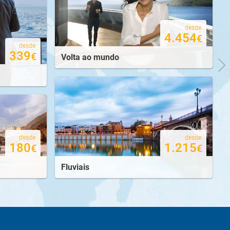
desde
4.454
€
desde
339
€
Volta ao mundo
desde
desde
1.215
180
€
€
Fluviais