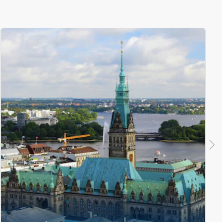
desde
desde
desde
820
840
910
€
€
€
desde
desde
desde
9.820
7.490
17.660
€
€
€