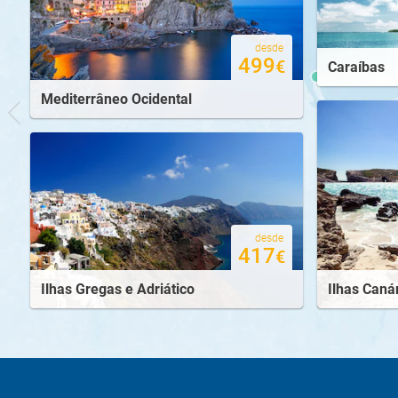
desde
499
€
Caraíbas
Mediterrâneo Ocidental
desde
417
€
Ilhas Gregas e Adriático
Ilhas Caná