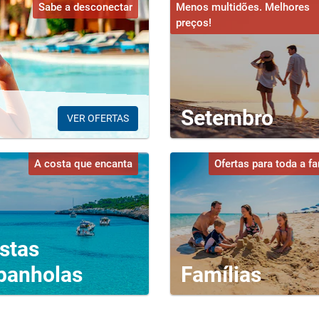
Sabe a desconectar
Menos multidões. Melhores
preços!
Setembro
VER OFERTAS
A costa que encanta
Ofertas para toda a fa
stas
panholas
Famílias