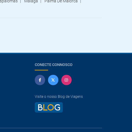
spalomas
Málaga
Palma De Maiorca
CONECTE CONNOSCO
Visite o nosso Blog de Viagens