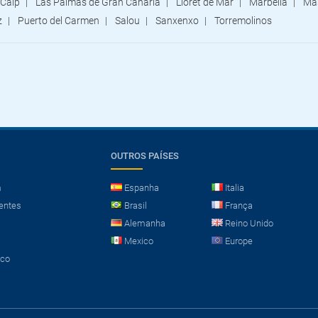
Calp
Las Palmas de Gran Canaria
Lloret de Mar
Marbella
Ma
z
Puerto del Carmen
Salou
Sanxenxo
Torremolinos
OUTROS PAÍSES
m
Espanha
Italia
entes
Brasil
França
Alemanha
Reino Unido
Mexico
Europe
sco