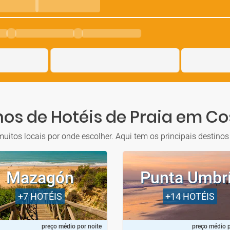
os de Hotéis de Praia em Co
uitos locais por onde escolher. Aqui tem os principais destinos 
Mazagón
Punta Umbr
+7
HOTÉIS
+14
HOTÉIS
preço médio por noite
preço médio p