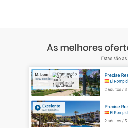
As melhores ofert
Estas são as
M. bom
Precise Res
(1023 opiniões)
El Rompid
2 adultos / 
Excelente
Precise Res
9
(419 opiniões)
El Rompid
2 adultos / 