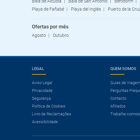
Baía de Alcúdia
Baía de San Antonio
Benidorm
Playa de Fañabé
Playa del Inglés
Puerto de la Cru
Ofertas por mês
Agosto
Outubro
LEGAL
QUEM SOMOS
Aviso Legal
Guias de Viage
Privacidade
Perguntas Frequ
Segurança
Contacto
Política de Cookies
Afiliados
Livro de Reclamações
Trabalhe conno
Acessibilidade