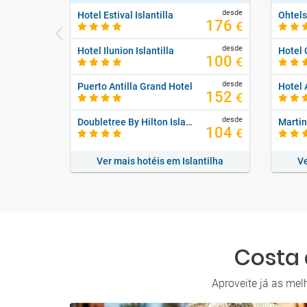
desde
Hotel Estival Islantilla
Ohtel
176
€
desde
Hotel Ilunion Islantilla
100
€
desde
Puerto Antilla Grand Hotel
Hotel 
152
€
desde
Doubletree By Hilton Islantilla Beach Golf Resort
104
€
Ver mais hotéis em Islantilha
Ve
Costa 
Aproveite já as mel