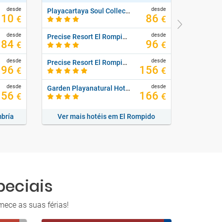
desde
desde
Playacartaya Soul Collection By Senator
110
86
€
€
desde
desde
Precise Resort El Rompido - The Club
84
96
€
€
desde
desde
Precise Resort El Rompido - The Hotel
Vila Gale
96
156
€
€
desde
desde
Garden Playanatural Hotel & Spa - Adults Only
Meliá Isl
156
166
€
€
mbría
Ver mais hotéis em El Rompido
Ver m
peciais
mece as suas férias!