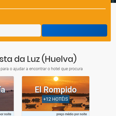
sta da Luz (Huelva)
para o ajudar a encontrar o hotel que procura
ía
El Rompido
I
+12
HOTÉIS
or noite
preço médio por noite