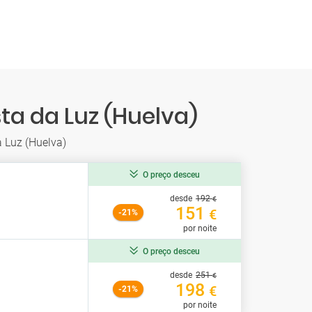
ta da Luz (Huelva)
 Luz (Huelva)
O preço desceu
desde
192
€
151
€
-21%
por noite
O preço desceu
desde
251
€
198
€
-21%
por noite