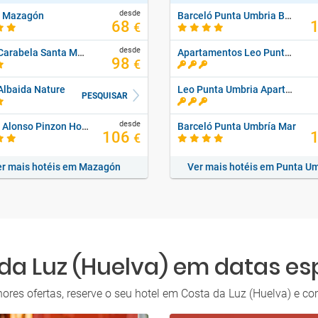
desde
s Mazagón
Barceló Punta Umbria Beach Resort
68
€
desde
Hotel Carabela Santa Maria
Apartamentos Leo Punta Umbría - Solo Adultos
98
€
Albaida Nature
Leo Punta Umbria Apartamentos
PESQUISAR
desde
Martin Alonso Pinzon Hotel Apartamento
Barceló Punta Umbría Mar
106
€
r mais hotéis em Mazagón
Ver mais hotéis em Punta U
da Luz (Huelva) em datas es
hores ofertas, reserve o seu hotel em Costa da Luz (Huelva) e co