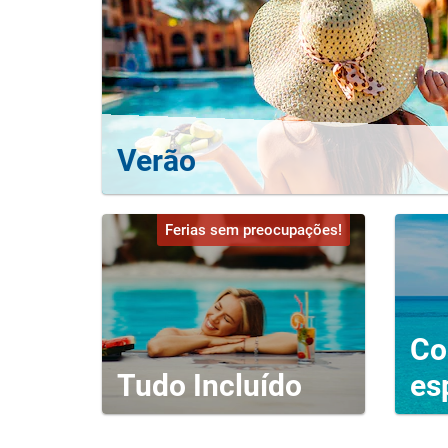
Verão
Ferias sem preocupações!
Co
Tudo Incluído
es