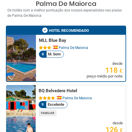
Palma De Maiorca
Os hotéis com a melhor pontuação dos nossos especialistas nas praias
de Palma De Maiorca
HOTEL RECOMENDADO
MLL Blue Bay
Palma De Maiorca
M. bom
8
desde
118
€
preço médio por noite
BQ Belvedere Hotel
Palma De Maiorca
Excelente
9
FAMILIAR
desde
126
€