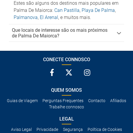
Estes são alguns dos destinos mais populares em
Palma De Maiorca:
Can Pastilla
,
Playa De Palma
,
Palmanova
,
El Arenal
, e muitos mais.
Que locais de interesse são os mais próximos
de Palma De Maiorca?
CONECTE CONNOSCO
QUEM SOMOS
Guias de Viagem
Perguntas Frequentes
Contacto
Afiliados
Trabalhe connosco
LEGAL
Aviso Legal
Privacidade
Segurança
Política de Cookies