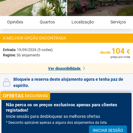
Opiniões
Quartos
Localização
Serviços
A MELHOR OPÇÃO ENCONTRADA
104
Entrada:
19/09/2026 (5 noites)
€
desde
Regime:
Só alojamento
preço por noite
Ver disponibilidade
Bloqueie a reserva deste alojamento agora e tenha paz de
espírito.
OFERTAS
EXCLUSIVAS
Não perca os
os preços exclusivos apenas para clientes
registados!
Inicie sessão para desbloquear as melhores ofertas
* Desconto aplicável apenas a alguns dos alojamentos da lista
INICIAR SESSÃO