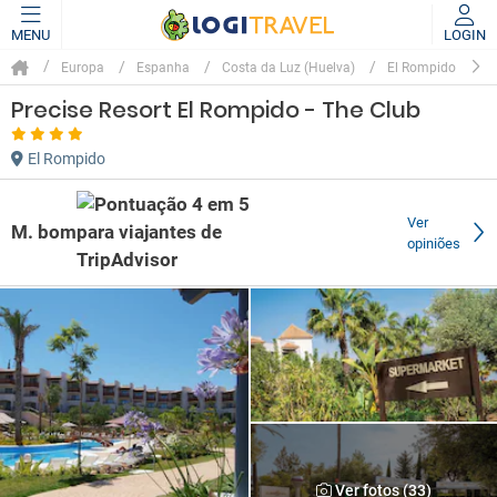
MENU
LOGIN
Europa
Espanha
Costa da Luz (Huelva)
El Rompido
Precise Resort El Rompido - The Club
El Rompido
Ver
M. bom
opiniões
Ver fotos (33)