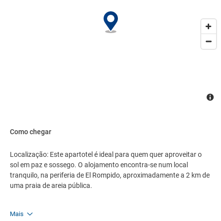
lavandaria automática e um shuttle próprio. Os hóspedes mais
ativos que queiram explorar as redondezas gostarão de saber que
há um serviço de aluguer de bicicletas disponível (mediante
pagamento).
Como chegar
Localização: Este apartotel é ideal para quem quer aproveitar o
sol em paz e sossego. O alojamento encontra-se num local
tranquilo, na periferia de El Rompido, aproximadamente a 2 km de
uma praia de areia pública.
Mais