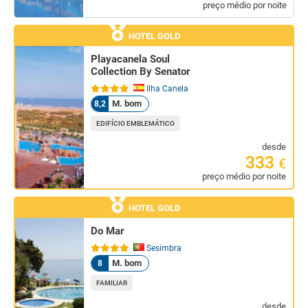
preço médio por noite
HOTEL GOLD
Playacanela Soul
Collection By Senator
Ilha Canela
M. bom
8,2
EDIFÍCIO EMBLEMÁTICO
desde
333
€
preço médio por noite
HOTEL GOLD
Do Mar
Sesimbra
M. bom
8
FAMILIAR
desde