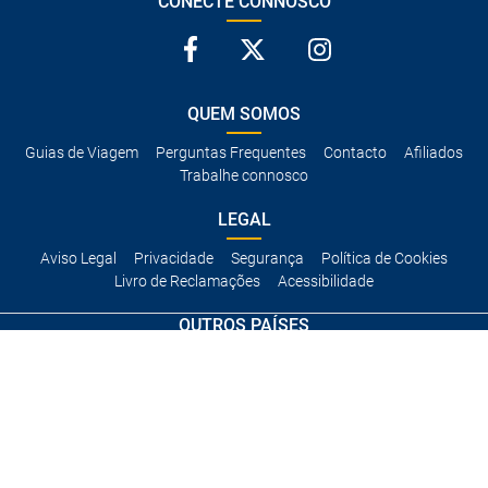
CONECTE CONNOSCO
QUEM SOMOS
Guias de Viagem
Perguntas Frequentes
Contacto
Afiliados
Trabalhe connosco
LEGAL
Aviso Legal
Privacidade
Segurança
Política de Cookies
Livro de Reclamações
Acessibilidade
OUTROS PAÍSES
Espanha
Italia
Brasil
França
Alemanha
Reino Unido
Mexico
Europe