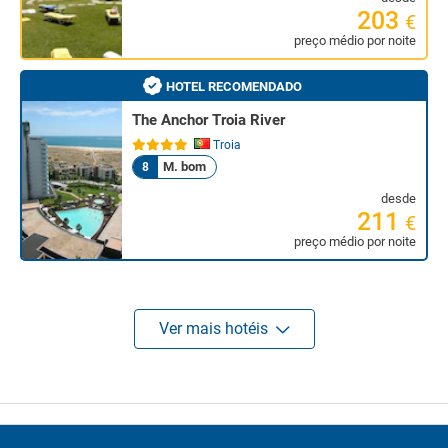
203
€
preço médio por noite
HOTEL RECOMENDADO
The Anchor Troia River
Troia
M. bom
8
desde
211
€
preço médio por noite
Ver mais hotéis