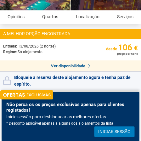
Opiniões
Quartos
Localização
Serviços
A MELHOR OPÇÃO ENCONTRADA
106
Entrada:
13/08/2026 (2 noites)
€
desde
Regime:
Só alojamento
preço por noite
Ver disponibilidade
Bloqueie a reserva deste alojamento agora e tenha paz de
espírito.
OFERTAS
EXCLUSIVAS
Não perca os
os preços exclusivos apenas para clientes
registados!
Inicie sessão para desbloquear as melhores ofertas
* Desconto aplicável apenas a alguns dos alojamentos da lista
INICIAR SESSÃO