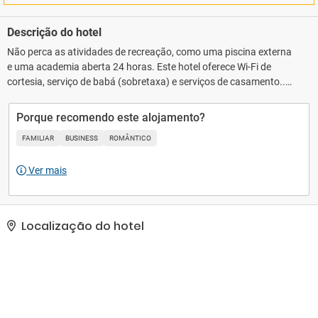
Descrição do hotel
Não perca as atividades de recreação, como uma piscina externa
e uma academia aberta 24 horas. Este hotel oferece Wi-Fi de
cortesia, serviço de babá (sobretaxa) e serviços de casamento..
As comodidades presentes incluem um business center, serviço de
lavanderia e lavagem a seco e balcão de recepção 24 horas. Hotel
Porque recomendo este alojamento?
possui um espaço de 275 metros quadrados, contendo espaço
FAMILIAR
BUSINESS
ROMÂNTICO
para conferência e sala de reunião, e é o local ideal para quem
está planejando eventos em Madri. Estacionamento sem
Ver mais
manobrista (sujeito a cobrança) está disponível no local..
Localização do hotel