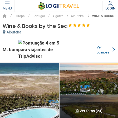
MENU
LOGIN
WINE & BOOKS B
Europa
Portugal
Algarve
Albufeira
Wine & Books by the Sea
Albufeira
Ver
M. bom
opiniões
Ver fotos (24)