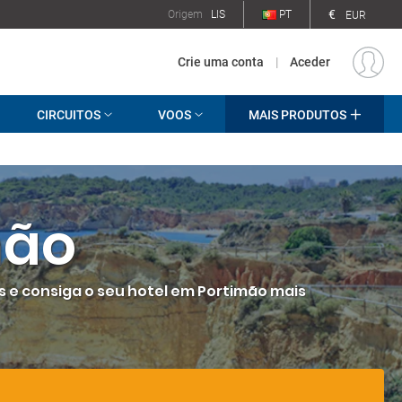
€
Origem
LIS
PT
EUR
Crie uma conta
|
Aceder
CIRCUITOS
VOOS
MAIS PRODUTOS
mão
as e consiga o seu hotel em Portimão mais