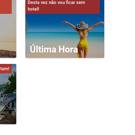
Desta vez não vou ficar sem
hotel!
Última Hora
otam!