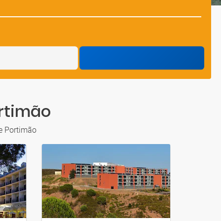
ortimão
e Portimão
FAMILIAR