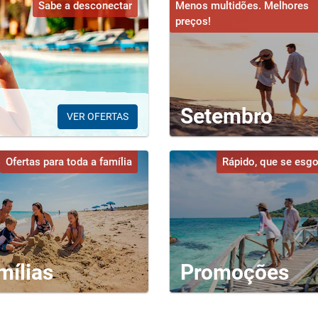
Sabe a desconectar
Menos multidões. Melhores
preços!
Setembro
VER OFERTAS
Ofertas para toda a família
Rápido, que se esg
mílias
Promoções