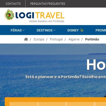
CONTACTO
PERGUNTAS FREQUENTES
Hoteis Baratos em Portimão
FÉRIAS
DESTINOS
DISNEY
PROM
/
Europa
/
Portugal
/
Algarve
/
Portimão
Ho
Está a planear ir a Portimão? Escolha en