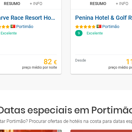
RESUMO
+ INFO
RESUMO
+ INFO
Algarve Race Resort Hotel
Portimão
Portimão
Excelente
9
Excelente
82
1
Desde
€
preço médio por noite
preço médio po
Datas especiais em Portimã
ar Portimão? Procurar ofertas de hotéis na costa para datas esp