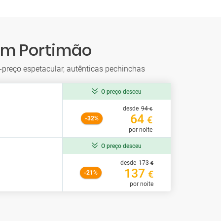
 em Portimão
-preço espetacular, autênticas pechinchas
O preço desceu
desde
94
€
64
€
-32%
por noite
O preço desceu
desde
173
€
137
€
-21%
por noite