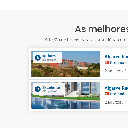
As melhores
Seleção de hotéis para as suas férias em
M. bom
Algarve Ra
8
(80 opiniões)
Portimão
2 adultos / 
Excelente
Algarve Ra
9
(56 opiniões)
Portimão
2 adultos / 