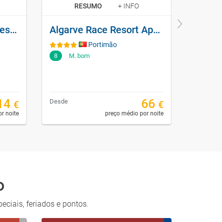
RESUMO
+ INFO
Penina Hotel & Golf Resort
Algarve Race Resort Apartments
Vitors
Portimão
8
M. bom
8,4
M.
14
66
Desde
Desde
€
€
r noite
preço médio por noite
o
eciais, feriados e pontos.