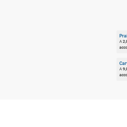
Pra
A
2,
acc
Car
A
9,
acc