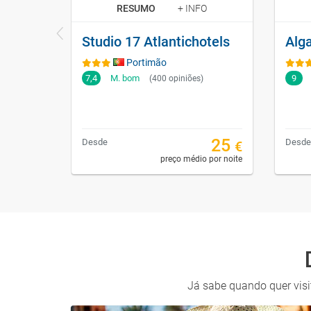
RESUMO
+ INFO
Studio 17 Atlantichotels
Portimão
7,4
M. bom
9
(400 opiniões)
25
Desde
Desde
€
preço médio por noite
Já sabe quando quer visit