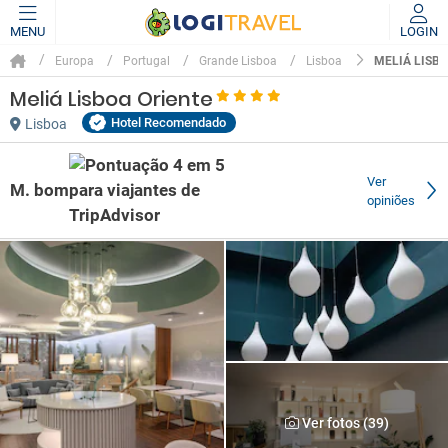
MENU
LOGIN
MELIÁ LISBO
Europa
Portugal
Grande Lisboa
Lisboa
Meliá Lisboa Oriente
Hotel Recomendado
Lisboa
Ver
M. bom
opiniões
Ver fotos (39)