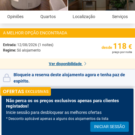
Opiniões
Quartos
Localização
Serviços
A MELHOR OPÇÃO ENCONTRADA
118
Entrada:
12/08/2026 (1 noites)
€
desde
Regime:
Só alojamento
preço por noite
Ver disponibilidade
Bloqueie a reserva deste alojamento agora e tenha paz de
espírito.
OFERTAS
EXCLUSIVAS
Não perca os
os preços exclusivos apenas para clientes
registados!
Inicie sessão para desbloquear as melhores ofertas
* Desconto aplicável apenas a alguns dos alojamentos da lista
INICIAR SESSÃO