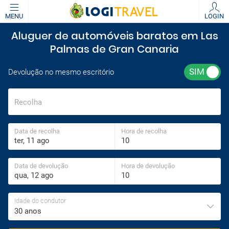
MENU
LOGIN
Aluguer de automóveis baratos em Las
Palmas de Gran Canaria
Devolução no mesmo escritório
Recolha
Data de recolha
Hora de recolha
Data de devolução
Hora de devolução
Idade do condutor
30 anos