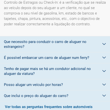
Controlo de Estragos ou Check-In: é a verificação que se realiza
ao veículo depois do seu aluguer a um cliente, no qual se
comprova o seu nível de gasolina, km, estado de bancos e
tapetes, chapa, pintura, acessórios, etc., com o objectivo de
poder realizar correctamente a liquidação do contrato.
Que necessito para conduzir o carro de aluguer no
estrangeiro?
É possível embarcar um carro de aluguer num ferry?
Para conduzir em países membros da
União Europeia é
suficiente a carta de condução
.
Tenho de pagar mais se há um condutor adicional no
A maioria das empresas de aluguer de automóveis não permite
aluguer da viatura?
Mas para os
países que não sejam membros da União
embarcar os seus veículos num ferry devido a questões
Europeia
e que não tenham adoptado o modelo de autorização
relacionadas com a cobertura do seguro a bordo do barco.
Posso alugar um veículo por horas?
nos Convénios de Genebra ou Viena, é necessária
Sim
. Por cada condutor adicional deverá ser pago um encargo
uma carta
Consulte as condições da empresa de aluguer para obter mais
internacional de condução
no destino, exceto se for informado de alguma promoção que
.
detalhes.
Que inclui o preço do aluguer do carro?
permita incluir um condutor adicional de forma gratuita.
Actualmente o
período mínimo
de aluguer é de
24 horas
. As
O modelo e prescrições da carta de condução internacional
companhias de rent-a-car costumam dar uma margem de
Ver todas as perguntas frequentes sobre automóveis
para conduzir adaptam-se ao disposto no Convénio
No caso de haver condutores adicionais, estes também devem
cortesia entre 30 e 60 minutos.
Geralmente tanto no processo de reserva como na