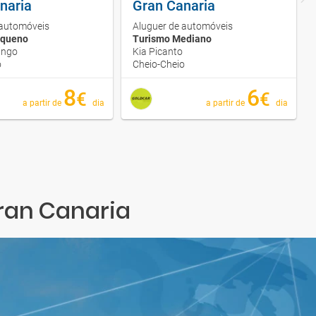
naria
Gran Canaria
 automóveis
Aluguer de automóveis
equeno
Turismo Mediano
ingo
Kia Picanto
o
Cheio-Cheio
8
6
€
€
a partir de
dia
a partir de
dia
Gran Canaria