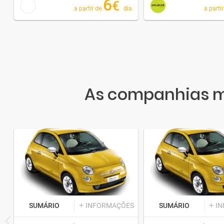
6
€
a partir de
dia
a parti
As companhias ma
SUMÁRIO
INFORMAÇÕES
SUMÁRIO
I