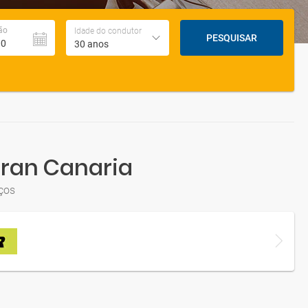
ão
Idade do condutor
PESQUISAR
30 anos
Gran Canaria
ços