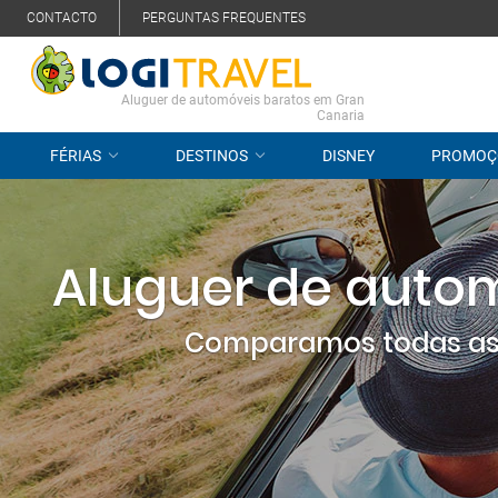
CONTACTO
PERGUNTAS FREQUENTES
Aluguer de automóveis baratos em Gran
Canaria
FÉRIAS
DESTINOS
DISNEY
PROMOÇ
Aluguer de autom
Comparamos todas as 