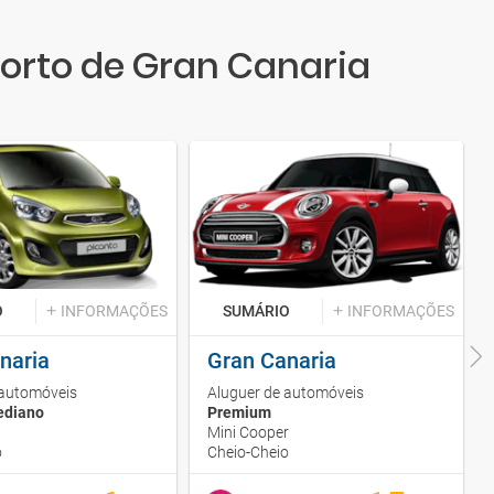
porto de Gran Canaria
O
INFORMAÇÕES
SUMÁRIO
INFORMAÇÕES
naria
Gran Canaria
 automóveis
Aluguer de automóveis
ediano
Premium
Mini Cooper
o
Cheio-Cheio