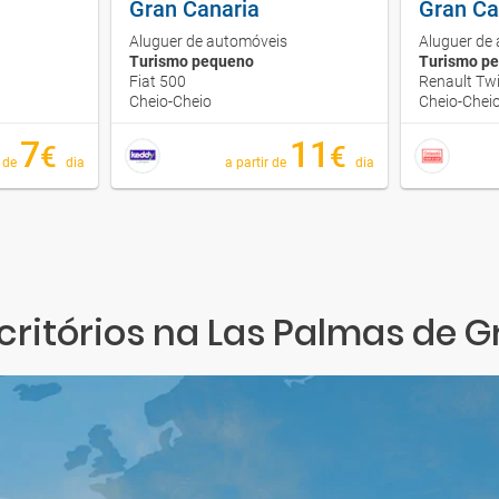
Gran Canaria
Gran Ca
Aluguer de automóveis
Aluguer de
Turismo pequeno
Turismo p
Fiat 500
Renault Tw
Cheio-Cheio
Cheio-Chei
7
11
€
€
r de
dia
a partir de
dia
ritórios na Las Palmas de 