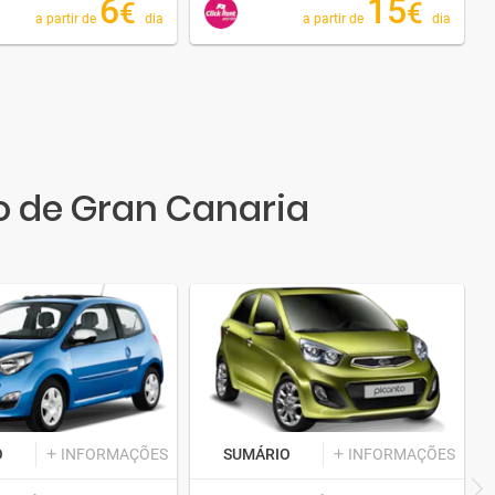
6
15
€
€
a partir de
dia
a partir de
dia
o de Gran Canaria
O
INFORMAÇÕES
SUMÁRIO
INFORMAÇÕES