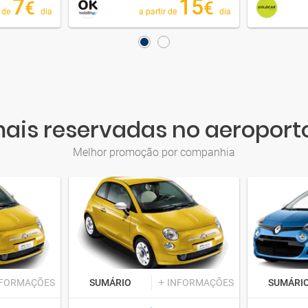
7
15
€
€
r de
dia
a partir de
dia
is reservadas no aeroport
Melhor promoção por companhia
NFORMAÇÕES
SUMÁRIO
INFORMAÇÕES
SUMÁRI