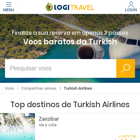
MENU
LOGIN
Finalize a sua reserva em apenas 3 passos
Voos baratos da Turkish
Pesquisar voos
Voos
Companhias aéreas
Turkish Airlines
Top destinos de Turkish Airlines
Zanzibar
Ida e volta
a partir de