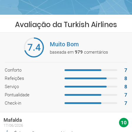
Avaliação da Turkish Airlines
Muito Bom
7.4
baseada em
979
comentários
7
Conforto
8
Refeições
8
Serviço
7
Pontualidade
7
Check-in
Mafalda
10
17/06/2026