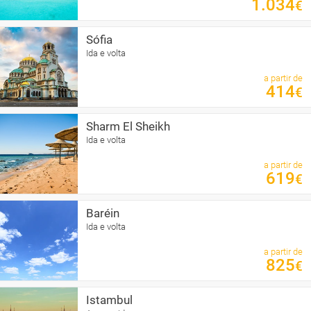
1.034
€
Sófia
Ida e volta
a partir de
414
€
Sharm El Sheikh
Ida e volta
a partir de
619
€
Baréin
Ida e volta
a partir de
825
€
Istambul