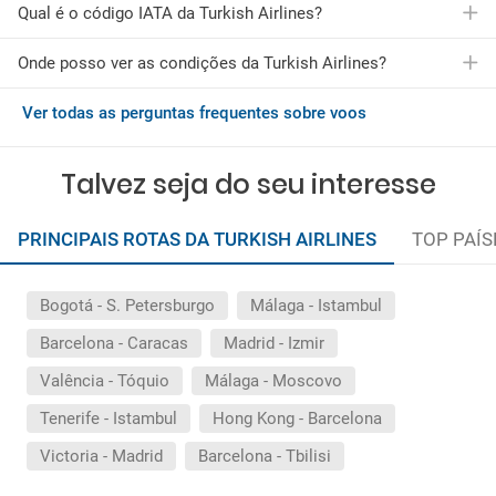
Qual é o código IATA da Turkish Airlines?
A Turkish Airlines oferece vários voos para mais de 9 cidades.
Nomeadamente, as rotas mais populares da Turkish Airlines
são as seguintes:
Onde posso ver as condições da Turkish Airlines?
O código IATA da Turkish Airlines é TK
Voos de Bogotá para S. Petersburgo
Voos de Málaga para Istambul
Ver todas as perguntas frequentes sobre voos
Você pode consultar as condições gerais da Turkish Airlines
Voos de Barcelona para Caracas
pressionando
aqui
Voos de Madrid para Izmir
Voos de Valência para Tóquio
Talvez seja do seu interesse
Voos de Málaga para Moscovo
Voos de Tenerife para Istambul
PRINCIPAIS ROTAS DA TURKISH AIRLINES
TOP PAÍS
Voos de Hong Kong para Barcelona
Voos de Victoria para Madrid
Voos de Barcelona para Tbilisi
Reserve o seu voo com a Turkish Airlines através da Logitravel.
Bogotá - S. Petersburgo
Málaga - Istambul
Barcelona - Caracas
Madrid - Izmir
Valência - Tóquio
Málaga - Moscovo
Tenerife - Istambul
Hong Kong - Barcelona
Victoria - Madrid
Barcelona - Tbilisi