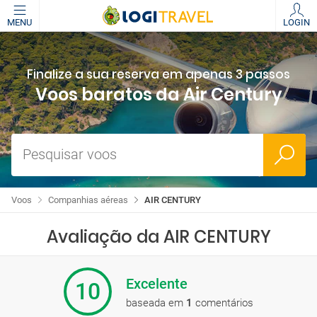
MENU
LOGIN
Finalize a sua reserva em apenas 3 passos
Voos baratos da Air Century
Pesquisar voos
Voos
Companhias aéreas
AIR CENTURY
Avaliação da AIR CENTURY
Excelente
10
baseada em
1
comentários