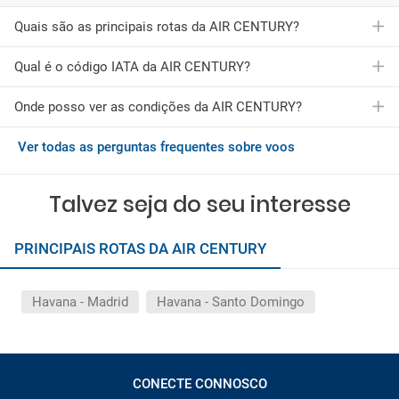
Quais são as principais rotas da AIR CENTURY?
Qual é o código IATA da AIR CENTURY?
A AIR CENTURY oferece vários voos para mais de 2 cidades.
Nomeadamente, as rotas mais populares da AIR CENTURY
são as seguintes:
Onde posso ver as condições da AIR CENTURY?
O código IATA da AIR CENTURY é Y2
Voos de Havana para Madrid
Voos de Havana para Santo Domingo
Ver todas as perguntas frequentes sobre voos
Você pode consultar as condições gerais da AIR CENTURY
Reserve o seu voo com a AIR CENTURY através da Logitravel.
pressionando
aqui
Talvez seja do seu interesse
PRINCIPAIS ROTAS DA AIR CENTURY
Havana - Madrid
Havana - Santo Domingo
CONECTE CONNOSCO