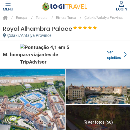
MENU
LOGIN
Europa
Turquia
Riviera Turca
Çolaklı/Antalya Province
Royal Alhambra Palace
Çolaklı/Antalya Province
Ver
M. bom
opiniões
Ver fotos (50)