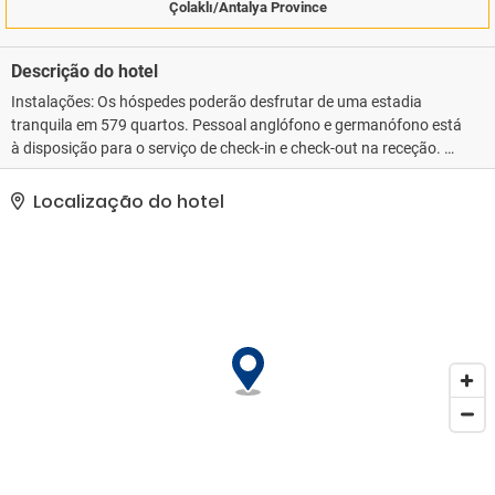
Çolaklı/Antalya Province
Descrição do hotel
Instalações: Os hóspedes poderão desfrutar de uma estadia
tranquila em 579 quartos. Pessoal anglófono e germanófono está
à disposição para o serviço de check-in e check-out na receção. O
acesso a wi-fi (sem custos adicionais) está disponível no hotel. As
instalações do estabelecimento contam com um bonito jardim e
Localização do hotel
um parque infantil. A lista de serviços oferecidos conta ainda com
um serviço de segurança 24 h, aluguer de automóveis, serviço de
quartos 24 horas mediante pagamento adicional, serviço de
despertar, um serviço de lavandaria, um cabeleireiro e serviço de
portaria. Está disponível uma área de negócios com projetor e
bloco de cavalete e canetas.