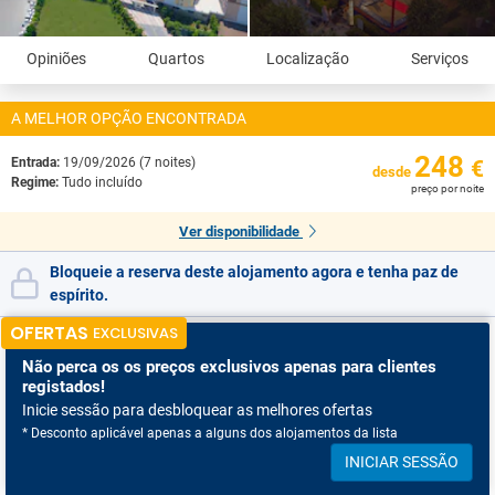
Opiniões
Quartos
Localização
Serviços
A MELHOR OPÇÃO ENCONTRADA
248
Entrada:
19/09/2026 (7 noites)
€
desde
Regime:
Tudo incluído
preço por noite
Ver disponibilidade
Bloqueie a reserva deste alojamento agora e tenha paz de
espírito.
OFERTAS
EXCLUSIVAS
Não perca os
os preços exclusivos apenas para clientes
registados!
Inicie sessão para desbloquear as melhores ofertas
* Desconto aplicável apenas a alguns dos alojamentos da lista
INICIAR SESSÃO