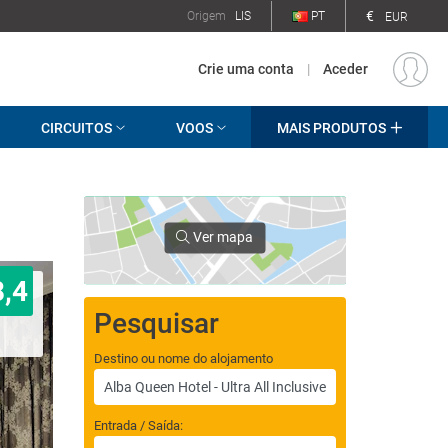
€
Origem
LIS
PT
EUR
Crie uma conta
|
Aceder
CIRCUITOS
VOOS
MAIS PRODUTOS
Ver mapa
8,4
Pesquisar
Destino ou nome do alojamento
Entrada / Saída: