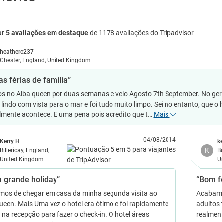
ar
5 avaliações em destaque
de 1178 avaliações do Tripadvisor
heatherc237
Chester, England, United Kingdom
as férias de família”
s no Alba queen por duas semanas e veio Agosto 7th September. No gera
 lindo com vista para o mar e foi tudo muito limpo. Sei no entanto, que o 
mente acontece. É uma pena pois acredito que t…
Mais
04/08/2014
Kerry H
k
K
Billericay, England,
B
United Kingdom
U
a grande holiday”
“Bom f
os de chegar em casa da minha segunda visita ao
Acabamo
ueen. Mais Uma vez o hotel era ótimo e foi rapidamente
adultos
 na recepção para fazer o check-in. O hotel áreas
realment