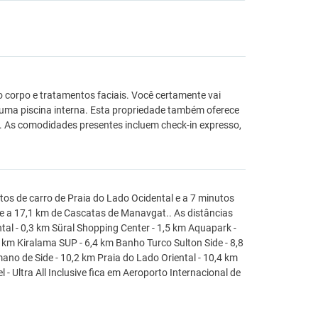
 corpo e tratamentos faciais. Você certamente vai
e uma piscina interna. Esta propriedade também oferece
s.. As comodidades presentes incluem check-in expresso,
utos de carro de Praia do Lado Ocidental e a 7 minutos
 e a 17,1 km de Cascatas de Manavgat.. As distâncias
tal - 0,3 km Süral Shopping Center - 1,5 km Aquapark -
5 km Kiralama SUP - 6,4 km Banho Turco Sulton Side - 8,8
ano de Side - 10,2 km Praia do Lado Oriental - 10,4 km
 Ultra All Inclusive fica em Aeroporto Internacional de