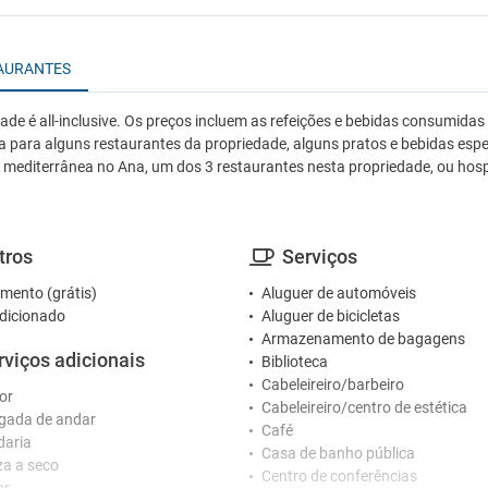
AURANTES
ade é all-inclusive. Os preços incluem as refeições e bebidas consumid
a para alguns restaurantes da propriedade, alguns pratos e bebidas esp
ia mediterrânea no Ana, um dos 3 restaurantes nesta propriedade, ou hospe
tros
Serviços
mento (grátis)
Aluguer de automóveis
dicionado
Aluguer de bicicletas
Armazenamento de bagagens
rviços adicionais
Biblioteca
Cabeleireiro/barbeiro
or
Cabeleireiro/centro de estética
gada de andar
Café
daria
Casa de banho pública
a a seco
Centro de conferências