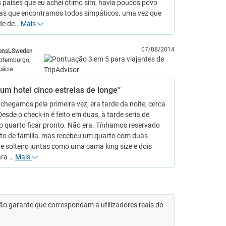
s países que eu achei ótimo sim, havia poucos povo
as que encontramos todos simpáticos. uma vez que
de de…
Mais
07/08/2014
ensLSweden
otemburgo,
uécia
um hotel cinco estrelas de longe”
hegamos pela primeira vez, era tarde da noite, cerca
Desde o check-in é feito em duas, à tarde seria de
o quarto ficar pronto. Não era. Tínhamos reservado
to de família, mas recebeu um quarto com duas
 solteiro juntas como uma cama king size e dois
ara …
Mais
 não garante que correspondam a utilizadores reais do