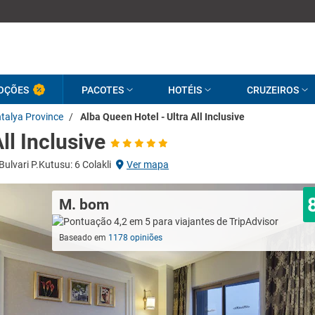
OÇÕES
PACOTES
HOTÉIS
CRUZEIROS
ntalya Province
/
Alba Queen Hotel - Ultra All Inclusive
ll Inclusive
 Bulvari P.Kutusu: 6 Colakli
Ver mapa
M. bom
Baseado em
1178 opiniões