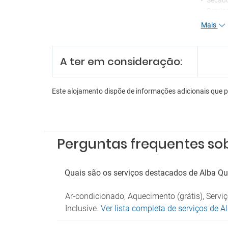
Secad
Serviç
Mais
Re
Funcio
A ter em consideração:
Receçã
Serviç
Serviç
Este alojamento dispõe de informações adicionais que 
En
Aeróbi
Anima
Perguntas frequentes sobr
Animaç
Bilhar
Bóling
Dardo
Quais são os serviços destacados de Alba Quee
Discot
Discot
Ar-condicionado, Aquecimento (grátis), Servi
Karao
Inclusive.
Ver lista completa de serviços de Al
Lojas 
Sala d