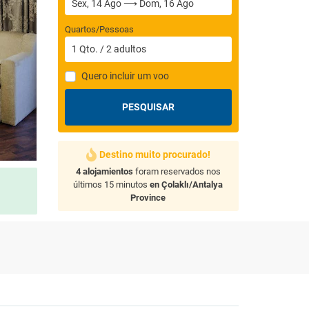
Quartos/Pessoas
1
Qto.
/
2
adultos
Quero incluir um voo
PESQUISAR
Destino muito procurado!
4 alojamientos
foram reservados nos
últimos 15 minutos
en Çolaklı/Antalya
Province