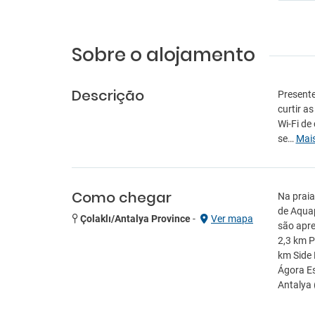
Sobre o alojamento
Descrição
Presente
curtir a
Wi-Fi de
se…
Mai
Como chegar
Na praia
de Aquap
Çolaklı/Antalya Province
-
Ver mapa
são apre
2,3 km P
km Side 
Ágora Es
Antalya 