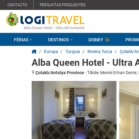
CONTACTO
PERGUNTAS FREQUENTES
Alba Queen Hotel - Ultra All Inclusive
FÉRIAS
DESTINOS
DISNEY
PROM
/
Europa
/
Turquia
/
Riviera Turca
/
Çolaklı/A
Alba Queen Hotel - Ultra A
Çolaklı/Antalya Province
-
Tilkiler Mevkii Erhan Demir,