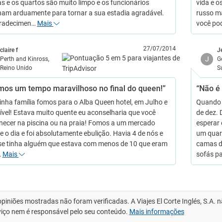
as e os quartos são muito limpo e os funcionários
vida e o
ham arduamente para tornar a sua estadia agradável.
russo m
radecimen…
Mais
você po
27/07/2014
claire f
J
J
Perth and Kinross,
G
Reino Unido
S
mos um tempo maravilhoso no final do queen!”
“Não é 
inha família fomos para o Alba Queen hotel, em Julho e
Quando c
crível! Estava muito quente eu aconselharia que você
de dez. 
ecer na piscina ou na praia! Fomos a um mercado
esperar 
e o dia e foi absolutamente ebulição. Havia 4 de nós e
um quar
e tinha alguém que estava com menos de 10 que eram
camas de
…
Mais
sofás p
opiniões mostradas não foram verificadas. A Viajes El Corte Inglés, S.A.
viço nem é responsável pelo seu conteúdo.
Mais informações