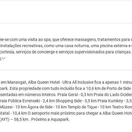
ie-se com uma visita ao spa, que oferece massagens, tratamentos para o
s instalações recreativas, como uma casa noturna, uma piscina externa 
 cortesia, serviços de concierge e serviços supervisionados para criança
s
 em Manavgat, Alba Queen Hotel - Ultra All Inclusive fica a apenas 1 min
ark. Esta propriedade com tudo incluído fica a 10,6 km de Porto de Side
sentadas em números inteiros. Praia Geral - 0,3 km Praia do Lado Ociden
raia Pública Evrenseki - 2,4 km Shopping Side - 3,5 km Praia Kumköy - 3,
Müzesi - 10 km Ágora de Side - 10 km Templo de Tique - 10 km Teatro Rom
tatal - 10,4 km O aeroporto mais próximo para chegar a Alba Queen Hotel -
(AYT) – 58,5 km . Próximo a Aquapark.