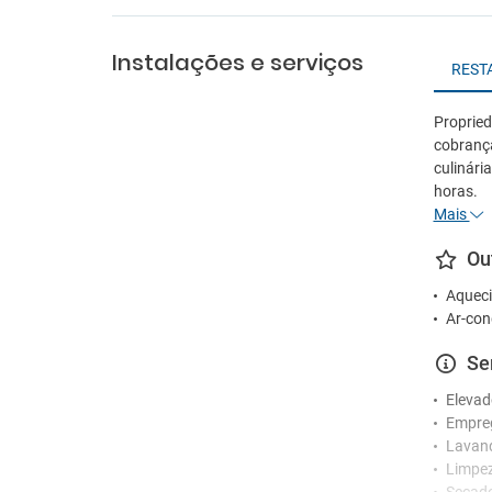
Instalações e serviços
REST
Propried
cobranç
culinár
horas.
Mais
Ou
Aqueci
Ar-con
Se
Elevad
Empre
Lavan
Limpez