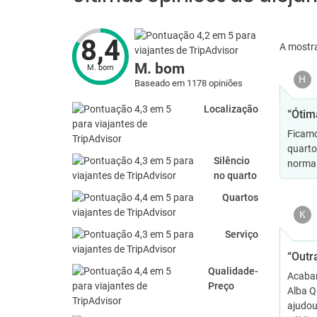
8,4
A mostr
M. bom
M. bom
H
Baseado em 1178 opiniões
Localização
“Ótim
Ficamo
quarto
Silêncio
normal
no quarto
Quartos
K
Serviço
“Outr
Qualidade-
Acabam
Preço
Alba Q
ajudou