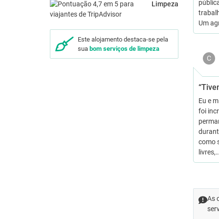
públic
Limpeza
trabal
Um ag
Este alojamento destaca-se pela
sua
bom serviços de limpeza
C
“Tive
Eu e m
foi in
perman
durant
como s
livres,
As 
ser