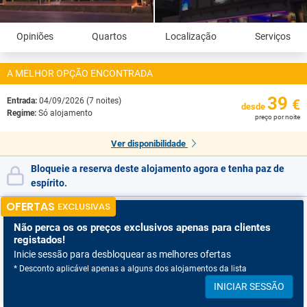
Opiniões
Quartos
Localização
Serviços
A MELHOR OPÇÃO ENCONTRADA
39
Entrada:
04/09/2026 (7 noites)
€
desde
Regime:
Só alojamento
preço por noite
Ver disponibilidade
Bloqueie a reserva deste alojamento agora e tenha paz de
espírito.
OFERTAS
EXCLUSIVAS
Não perca os
os preços exclusivos apenas para clientes
registados!
Inicie sessão para desbloquear as melhores ofertas
* Desconto aplicável apenas a alguns dos alojamentos da lista
INICIAR SESSÃO