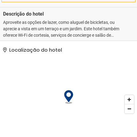
Descrição do hotel
Aproveite as opções de lazer, como aluguel de bicicletas, ou
aprecie a vista em um terraço e um jardim. Este hotel também
oferece Wi-Fi de cortesia, serviços de concierge e salão de
recepção.. As comodidades presentes incluem balcão de
recepção 24 horas, armazenamento para bagagem e um cofre na
Localização do hotel
recepção do hotel. Mediante uma sobretaxa, há serviço de
traslado de/para o aeroporto disponível 24 horas..