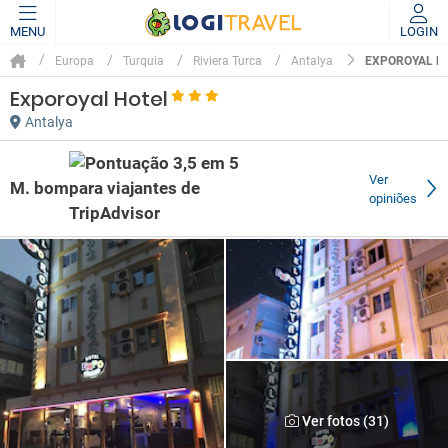
MENU
LOGIN
EXPOROYAL H
Europa
Turquia
Riviera Turca
Antalya
Exporoyal Hotel
Antalya
Ver
M. bom
opiniões
Ver fotos (31)