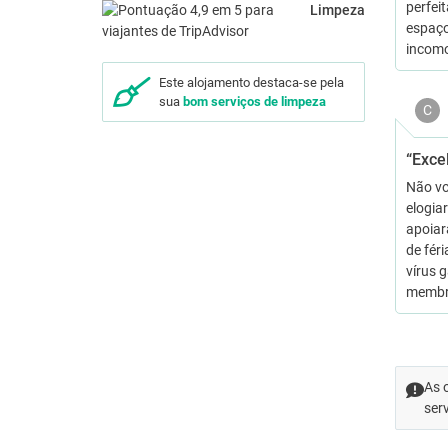
perfei
Limpeza
espaço
incom
Este alojamento destaca-se pela
sua
bom serviços de limpeza
C
“Exce
Não vo
elogia
apoiar
de fér
vírus 
memb
As 
ser