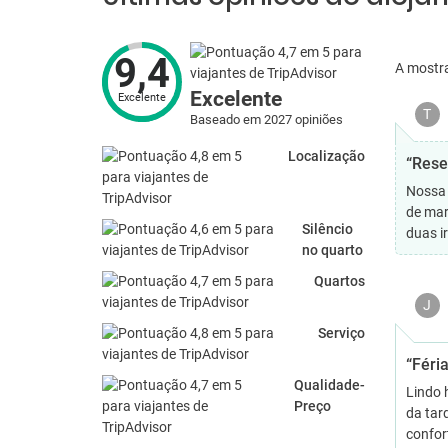
9,4
A mostr
Excelente
Excelente
T
Baseado em 2027 opiniões
Localização
“Rese
Nossa 
de mar
Silêncio
duas i
no quarto
Quartos
J
Serviço
“Féri
Qualidade-
Lindo 
Preço
da tar
confor