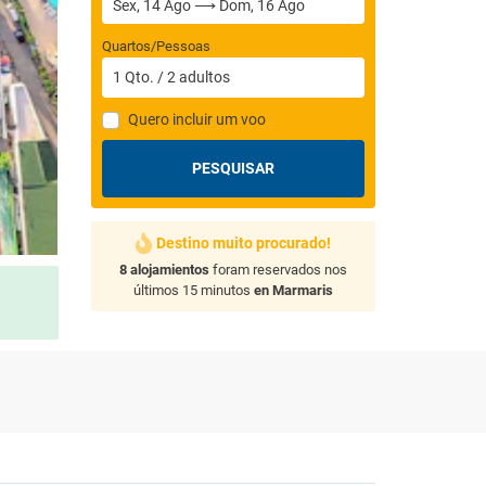
Quartos/Pessoas
1
Qto.
/
2
adultos
Quero incluir um voo
PESQUISAR
Destino muito procurado!
8 alojamientos
foram reservados nos
últimos 15 minutos
en Marmaris