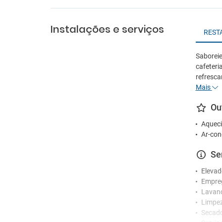
Instalações e serviços
REST
Saboreie
cafeteri
refrescan
Mais
Ou
Aqueci
Ar-con
Se
Elevad
Empre
Lavan
Limpez
Secad