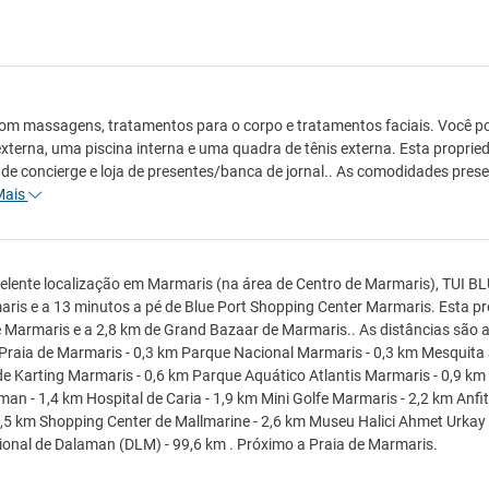
om massagens, tratamentos para o corpo e tratamentos faciais. Você po
externa, uma piscina interna e uma quadra de tênis externa. Esta propri
 de concierge e loja de presentes/banca de jornal.. As comodidades prese
Mais
lente localização em Marmaris (na área de Centro de Marmaris), TUI BL
ris e a 13 minutos a pé de Blue Port Shopping Center Marmaris. Esta pr
 Marmaris e a 2,8 km de Grand Bazaar de Marmaris.. As distâncias são
 Praia de Marmaris - 0,3 km Parque Nacional Marmaris - 0,3 km Mesquita S
e Karting Marmaris - 0,6 km Parque Aquático Atlantis Marmaris - 0,9 km
an - 1,4 km Hospital de Caria - 1,9 km Mini Golfe Marmaris - 2,2 km Anf
 2,5 km Shopping Center de Mallmarine - 2,6 km Museu Halici Ahmet Urkay
ional de Dalaman (DLM) - 99,6 km . Próximo a Praia de Marmaris.