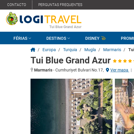
CONTACTO
PERGUNTAS FREQUENTES
Tui Blue Grand Azur
FÉRIAS
DESTINOS
DISNEY
PROM
/
Europa
/
Turquia
/
Mugla
/
Marmaris
/
Tu
Tui Blue Grand Azur
Marmaris
-
Cumhuriyet Bulvari No.17,
Ver mapa
|