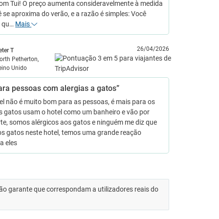
 com Tui! O preço aumenta consideravelmente à medida
 se aproxima do verão, e a razão é simples: Você
o qu…
Mais
26/04/2026
eter T
orth Petherton,
eino Unido
ara pessoas com alergias a gatos”
el não é muito bom para as pessoas, é mais para os
os gatos usam o hotel como um banheiro e vão por
te, somos alérgicos aos gatos e ninguém me diz que
os gatos neste hotel, temos uma grande reação
 a eles
 não garante que correspondam a utilizadores reais do