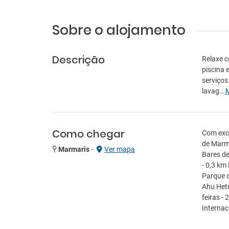
Sobre o alojamento
Descrição
Relaxe c
piscina 
serviços
lavag…
Como chegar
Com exce
de Marma
Marmaris
-
Ver mapa
Bares de
- 0,3 km
Parque d
Ahu Hetm
feiras -
Internac