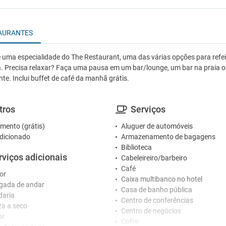
AURANTES
 uma especialidade do The Restaurant, uma das várias opções para refei
a. Precisa relaxar? Faça uma pausa em um bar/lounge, um bar na praia o
te. Inclui buffet de café da manhã grátis.
tros
Serviços
mento (grátis)
Aluguer de automóveis
dicionado
Armazenamento de bagagens
Biblioteca
rviços adicionais
Cabeleireiro/barbeiro
Café
or
Caixa multibanco no hotel
gada de andar
Casa de banho pública
daria
Centro de conferências
a a seco
Centro de negócios
or
Cofre