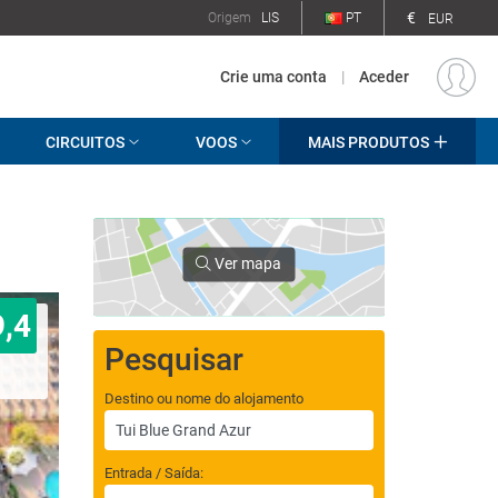
€
Origem
LIS
PT
EUR
Crie uma conta
|
Aceder
CIRCUITOS
VOOS
MAIS PRODUTOS
Ver mapa
9,4
Pesquisar
Destino ou nome do alojamento
Entrada / Saída: