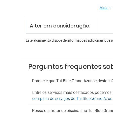
Serviç
Mais
Re
Funcio
A ter em consideração:
Receçã
Serviç
Serviç
Este alojamento dispõe de informações adicionais que 
En
Aeróbi
Anima
Perguntas frequentes sob
Animaç
Bilhar
Discot
Karao
Porque é que Tui Blue Grand Azur se destaca
Lojas 
Entre os serviços mais destacados podemos m
Es
completa de serviços de Tui Blue Grand Azur
.
Estac
Parque
Posso desfrutar de piscinas no Tui Blue Gran