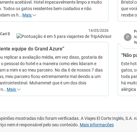
tamente aceitável. Hotel impecavelmente limpo e muito
Bristol
. Todos os gatos residentes bem cuidados e não
que você
odam os h…
Mais
recebe 
14/05/2026
P
Carl D
P
N
R
lente equipe do Grand Azure”
“Não p
u replicar a avaliação média, em vez disso, gostaria de
r o pessoal do hotel e a maneira como eles lidaram e
Este hot
am a mim e ao meu parceiro. No dia 6 de nossos 7 dias
gatos, 
ias, meu parceiro ficou extremamente mal devido a um
toda par
gastrointestinal. Muhammet que é um dos dois
há muit
ro…
Mais
alérgica
opiniões mostradas não foram verificadas. A Viajes El Corte Inglés, S.A.
viço nem é responsável pelo seu conteúdo.
Mais informações