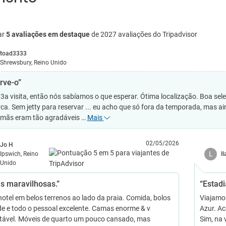
ar
5 avaliações em destaque
de 2027 avaliações do Tripadvisor
toad3333
Shrewsbury, Reino Unido
rve-o”
3a visita, então nós sabíamos o que esperar. Ótima localização. Boa sele
ca. Sem jetty para reservar ... eu acho que só fora da temporada, mas ai
rmãs eram tão agradáveis …
Mais
02/05/2026
Jo H
L
Ipswich, Reino
l
Unido
as maravilhosas.”
“Estadi
hotel em belos terrenos ao lado da praia. Comida, bolos
Viajamo
de e todo o pessoal excelente. Camas enorme & v
Azur. Ac
tável. Móveis de quarto um pouco cansado, mas
Sim, na 