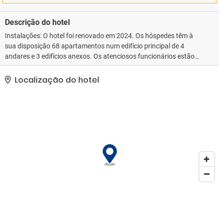
Descrição do hotel
Instalações: O hotel foi renovado em 2024. Os hóspedes têm à
sua disposição 68 apartamentos num edifício principal de 4
andares e 3 edifícios anexos. Os atenciosos funcionários estão
sempre a postos na receção para ajudar no que for necessário. A
oferta inclui diversos serviços e instalações, tais como um cofre,
Localização do hotel
serviço de câmbio, aluguer de automóveis, um serviço de transfer
e um detetor de incêndios. Há wi-fi disponível nas áreas comuns.
O posto de turismo oferece assistência na reserva de excursões.
Há uma série de lojas que convidam a passeios e compras. Um
jardim oferece espaço adicional para descanso e recreação ao ar
livre. Graças ao serviço de aluguer de bicicletas (mediante
pagamento), é possível explorar as redondezas também em duas
rodas.