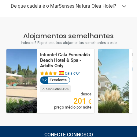
De que cadeia é o MarSenses Natura Olea Hotel?
Alojamentos semelhantes
Indeciso? Espreite outros alojamentos semelhantes a este
Inturotel Cala Esmeralda
In
Beach Hotel & Spa -
Adults Only
1
Cala d'Or
Excelente
9,2
APENAS ADULTOS
desde
201
€
preço médio por noite
CONECTE CONNOSCO