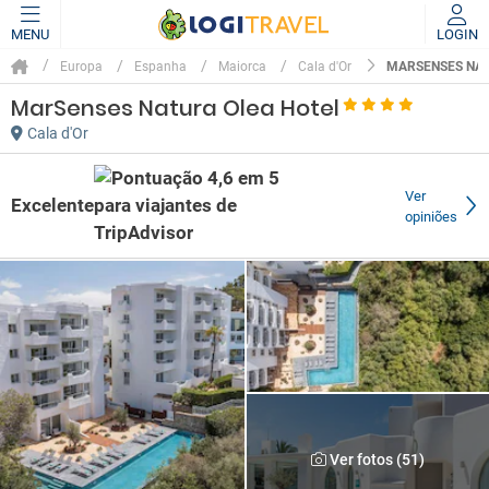
MENU
LOGIN
MARSENSES NAT
Europa
Espanha
Maiorca
Cala d'Or
MarSenses Natura Olea Hotel
Cala d'Or
Ver
Excelente
opiniões
Ver fotos (51)