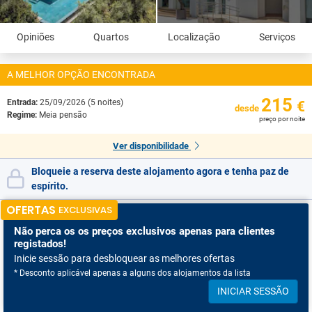
Opiniões
Quartos
Localização
Serviços
A MELHOR OPÇÃO ENCONTRADA
215
Entrada:
25/09/2026 (5 noites)
€
desde
Regime:
Meia pensão
preço por noite
Ver disponibilidade
Bloqueie a reserva deste alojamento agora e tenha paz de
espírito.
OFERTAS
EXCLUSIVAS
Não perca os
os preços exclusivos apenas para clientes
registados!
Inicie sessão para desbloquear as melhores ofertas
* Desconto aplicável apenas a alguns dos alojamentos da lista
INICIAR SESSÃO