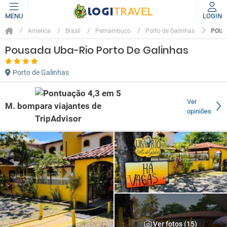
MENU
LOGIN
POUS
America
Brasil
Pernambuco
Porto de Galinhas
Pousada Uba-Rio Porto De Galinhas
Porto de Galinhas
Ver
M. bom
opiniões
Ver fotos (15)