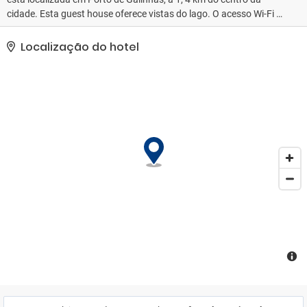
cidade. Esta guest house oferece vistas do lago. O acesso Wi-Fi é
gratuito. Os quartos da Pousada Uba-Rio Porto de Galinhas têm
ar condicionado e uma televisão de ecrã plano por satélite. Alguns
Localização do hotel
quartos têm uma varanda ou pátio. Os quartos incluem uma casa
de banho privativa com um chuveiro. Os 20 quartos acolhedores
oferecem um lugar perfeito para relaxar no final do dia. Além
disso, existe uma ligação à Internet sem fios disponível no local. A
receção está aberta 24 horas por dia.