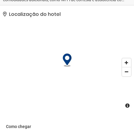
excursões/ingressos.. As comodidades presentes incluem balcão
de recepção 24 horas e armazenamento para bagagem..
Localização do hotel
Como chegar