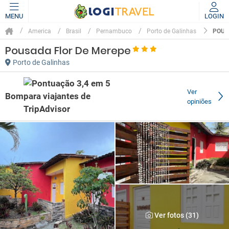
MENU
LOGIN
POUS
America
Brasil
Pernambuco
Porto de Galinhas
Pousada Flor De Merepe
Porto de Galinhas
Ver
Bom
opiniões
Ver fotos (31)