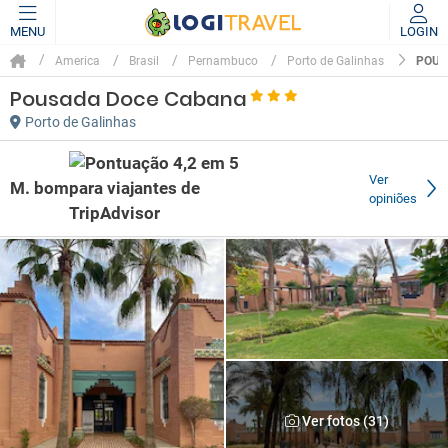
MENU
LOGIN
POUS
America
Brasil
Pernambuco
Porto de Galinhas
Pousada Doce Cabana
Porto de Galinhas
Ver
M. bom
opiniões
Ver fotos (31)