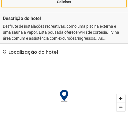
Galinhas
Descrição do hotel
Desfrute de instalações recreativas, como uma piscina externa e
uma sauna a vapor. Esta pousada oferece Wi-Fi de cortesia, TV na
área comum e assistência com excursões/ingressos.. As
comodidades presentes incluem balcão de recepção 24 horas,
armazenamento para bagagem e lavanderia. Estacionamento
Localização do hotel
grátis sem manobrista está disponível no local..