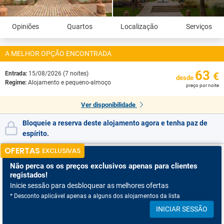
Opiniões
Quartos
Localização
Serviços
A MELHOR OPÇÃO ENCONTRADA
63
Entrada:
15/08/2026 (7 noites)
€
desde
Regime:
Alojamento e pequeno-almoço
preço por noite
Ver disponibilidade
Bloqueie a reserva deste alojamento agora e tenha paz de
espírito.
OFERTAS
EXCLUSIVAS
Não perca os
os preços exclusivos apenas para clientes
registados!
Inicie sessão para desbloquear as melhores ofertas
* Desconto aplicável apenas a alguns dos alojamentos da lista
INICIAR SESSÃO