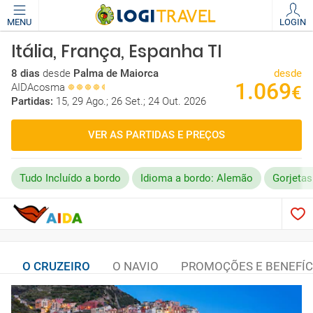
MENU
LOGIN
Itália, França, Espanha TI
8 dias
desde
Palma de Maiorca
desde
1.069
AIDAcosma
€
Partidas:
15, 29 Ago.; 26 Set.; 24 Out. 2026
VER AS PARTIDAS E PREÇOS
Tudo Incluído a bordo
Idioma a bordo: Alemão
Gorjetas
O CRUZEIRO
O NAVIO
PROMOÇÕES E BENEFÍC