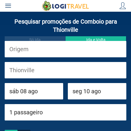
Pesquisar promoções de Comboio para
Thionville
Só Ida
Ida e Volta
Viagens
Cruzeiros
Circuitos