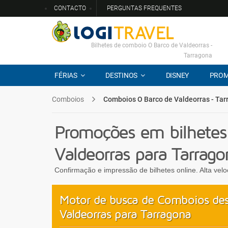
CONTACTO
PERGUNTAS FREQUENTES
Bilhetes de comboio O Barco de Valdeorras -
Tarragona
FÉRIAS
DESTINOS
DISNEY
PRO
Comboios
Comboios O Barco de Valdeorras - Ta
Promoções em bilhetes
Valdeorras para Tarrago
Confirmação e impressão de bilhetes online. Alta vel
Motor de busca de Comboios de
Valdeorras para Tarragona