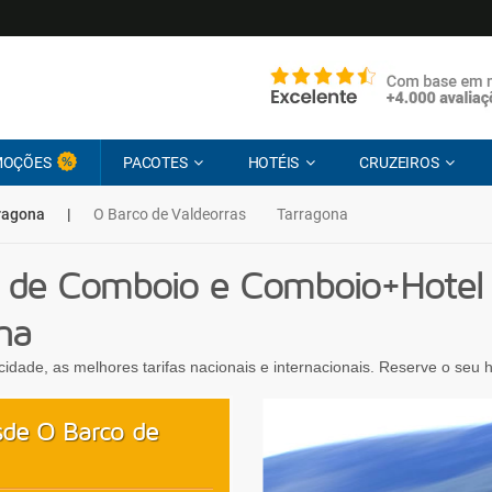
MOÇÕES
PACOTES
HOTÉIS
CRUZEIROS
rragona
|
O Barco de Valdeorras
Tarragona
 de Comboio e Comboio+Hotel
na
ocidade, as melhores tarifas nacionais e internacionais. Reserve o seu
sde O Barco de