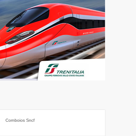
Comboios
Sncf