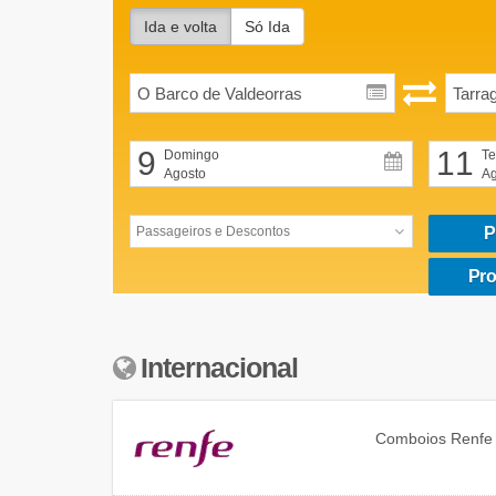
Ida e volta
Só Ida
9
11
Domingo
Te
Agosto
Ag
P
Pro
Internacional
Comboios
Renfe