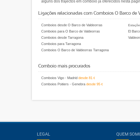
alguns dos trajectos em comboio já oferecidos nesta pági
Ligações relacionadas com Comboios O Barco de V
Comboios desde O Barco de Valdeorras
Estaçõe
Comboios para O Barco de Valdeorras
El Barc
Comboios desde Tarragona
Valdeor
Comboios para Tarragona
Comboios O Barco de Valdeorras Tarragona
Comboio mais procurados
Comboios Vigo - Madrid
desde
81
€
Comboios Poitiers - Genebra
desde
95
€
LEGAL
QUEM SOM