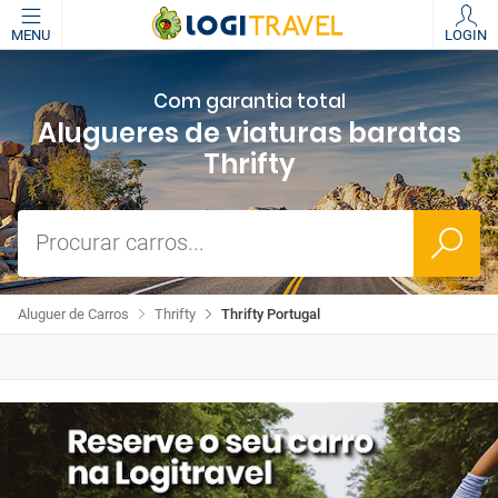
MENU
LOGIN
Com garantia total
Alugueres de viaturas baratas
Thrifty
Procurar carros...
Aluguer de Carros
Thrifty
Thrifty Portugal