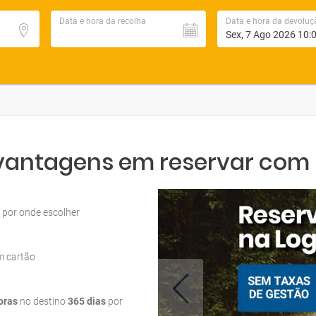
Data e hora da recolha
Data e hora da devoluç
 vantagens em reservar com L
por onde escolher
m cartão
oras
no destino
365 dias
por