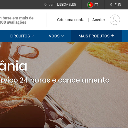
€
Origem
LISBOA (LIS)
PT
EUR
Crie uma conta
Aceder
+
CIRCUITOS
VOOS
MAIS PRODUTOS
bânia
erviço 24 horas e cancelamento