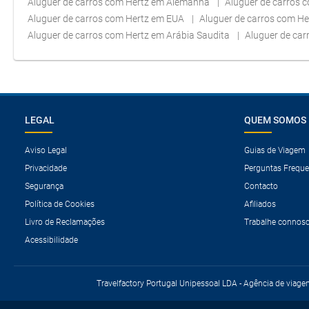
Aluguer de carros com Hertz em Alemanha
Aluguer de carros 
Aluguer de carros com Hertz em EUA
Aluguer de carros com H
Aluguer de carros com Hertz em Arábia Saudita
Aluguer de ca
LEGAL
QUEM SOMOS
Aviso Legal
Guias de Viagem
Privacidade
Perguntas Freque
Segurança
Contacto
Política de Cookies
Afiliados
Livro de Reclamações
Trabalhe connos
Acessibilidade
Travelfactory Portugal Unipessoal LDA - Agência de viage