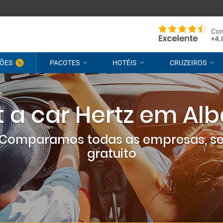
ÕES
PACOTES
HOTÉIS
CRUZEIROS
 a car Hertz em Al
? Comparamos todas as empresas, s
gratuito