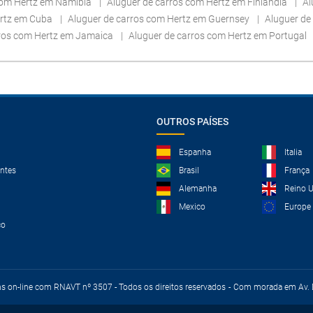
com Hertz em Namíbia
Aluguer de carros com Hertz em Finlândia
Al
ertz em Cuba
Aluguer de carros com Hertz em Guernsey
Aluguer de
rros com Hertz em Jamaica
Aluguer de carros com Hertz em Portugal
OUTROS PAÍSES
Espanha
Italia
ntes
Brasil
França
Alemanha
Reino 
Mexico
Europe
co
ns on-line com RNAVT nº 3507 - Todos os direitos reservados
Com morada em Av. D