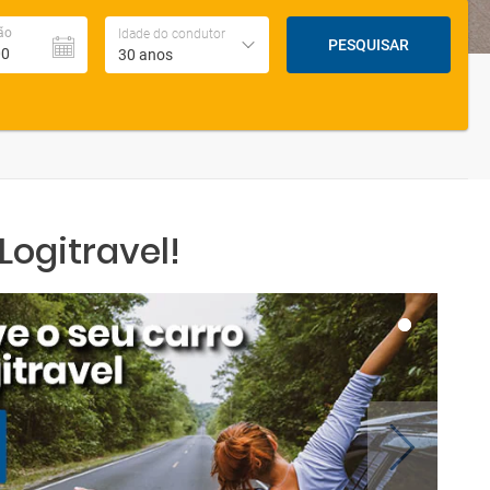
ão
Idade do condutor
PESQUISAR
30 anos
ogitravel!