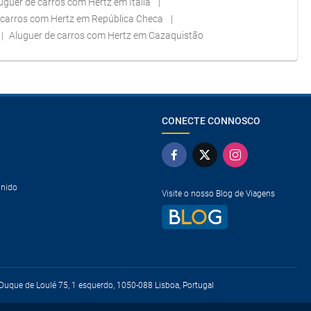
uguer de carros com Hertz em Itália
 carros com Hertz em República Checa
Aluguer de carros com Hertz em Cazaquistão
CONECTE CONNOSCO
Unido
Visite o nosso Blog de Viagens
uque de Loulé 75, 1 esquerdo, 1050-088 Lisboa, Portugal