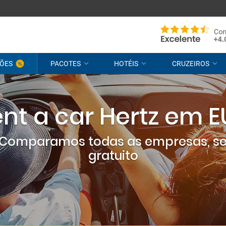
ÕES
PACOTES
HOTÉIS
CRUZEIROS
nt a car Hertz em 
? Comparamos todas as empresas, s
gratuito