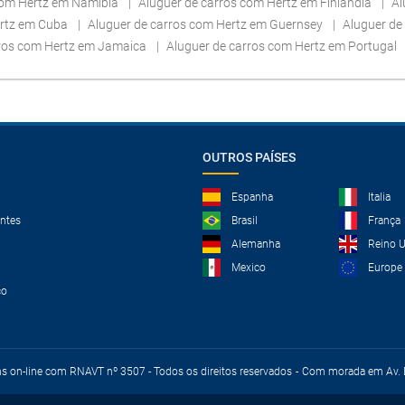
com Hertz em Namíbia
Aluguer de carros com Hertz em Finlândia
Al
ertz em Cuba
Aluguer de carros com Hertz em Guernsey
Aluguer de
rros com Hertz em Jamaica
Aluguer de carros com Hertz em Portugal
OUTROS PAÍSES
Espanha
Italia
ntes
Brasil
França
Alemanha
Reino 
Mexico
Europe
co
ns on-line com RNAVT nº 3507 - Todos os direitos reservados
Com morada em Av. D