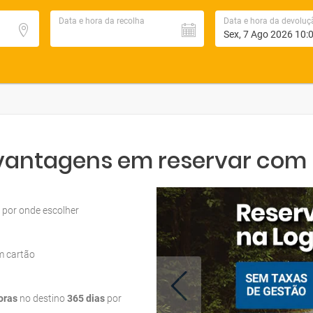
Data e hora da recolha
Data e hora da devoluç
 vantagens em reservar com L
por onde escolher
m cartão
oras
no destino
365 dias
por