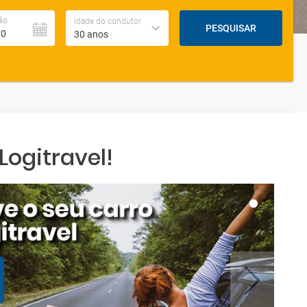
ão
Idade do condutor
PESQUISAR
30 anos
ogitravel!