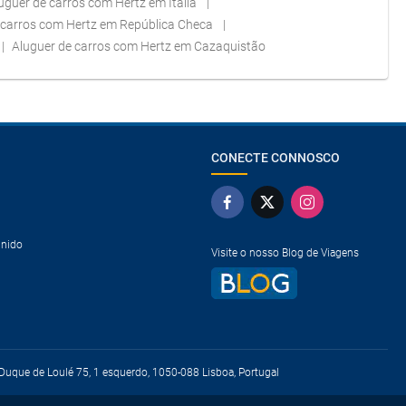
uguer de carros com Hertz em Itália
 carros com Hertz em República Checa
Aluguer de carros com Hertz em Cazaquistão
CONECTE CONNOSCO
Unido
Visite o nosso Blog de Viagens
uque de Loulé 75, 1 esquerdo, 1050-088 Lisboa, Portugal