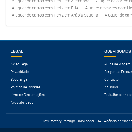
Aluguer de carros com Hertz em Alemanha
Aluguer de carros 
Aluguer de carros com Hertz em EUA
Aluguer de carros com H
Aluguer de carros com Hertz em Arábia Saudita
Aluguer de ca
LEGAL
QUEM SOMOS
Aviso Legal
Guias de Viagem
Privacidade
Perguntas Freque
Segurança
Contacto
Política de Cookies
Afiliados
Livro de Reclamações
Trabalhe connos
Acessibilidade
Travelfactory Portugal Unipessoal LDA - Agência de viage