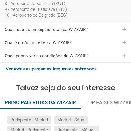
8 - Aeroporto de Kopitnari (KUT)
9 - Aeroporto de Bratislava (BTS)
10 - Aeroporto de Belgrado (BEG)
Quais são as principais rotas da WIZZAIR?
Qual é o código IATA da WIZZAIR?
A WIZZAIR oferece vários voos para mais de 9 cidades.
Nomeadamente, as rotas mais populares da WIZZAIR são as
seguintes:
Onde posso ver as condições da WIZZAIR?
O código IATA da WIZZAIR é W6
Voos de Budapeste para Madrid
Voos de Madrid para Sófia
Ver todas as perguntas frequentes sobre voos
Você pode consultar as condições gerais da WIZZAIR
Voos de Madrid para Budapeste
pressionando
aqui
Voos de Budapeste para Málaga
Voos de Valência para Budapeste
Talvez seja do seu interesse
Voos de Barcelona para Cracóvia
Voos de Madrid para Kopitnari
PRINCIPAIS ROTAS DA WIZZAIR
TOP PAÍSES WIZZAI
Voos de Madrid para Belgrado
Voos de Málaga para Bratislava
Voos de Bruxelas para Varsóvia
Reserve o seu voo com a WIZZAIR através da Logitravel.
Budapeste - Madrid
Madrid - Sófia
Madrid - Budapeste
Budapeste - Málaga