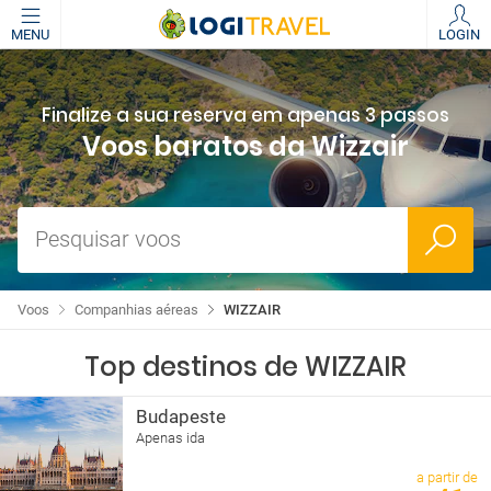
MENU
LOGIN
Finalize a sua reserva em apenas 3 passos
Voos baratos da Wizzair
Pesquisar voos
Voos
Companhias aéreas
WIZZAIR
Top destinos de WIZZAIR
Budapeste
Apenas ida
a partir de