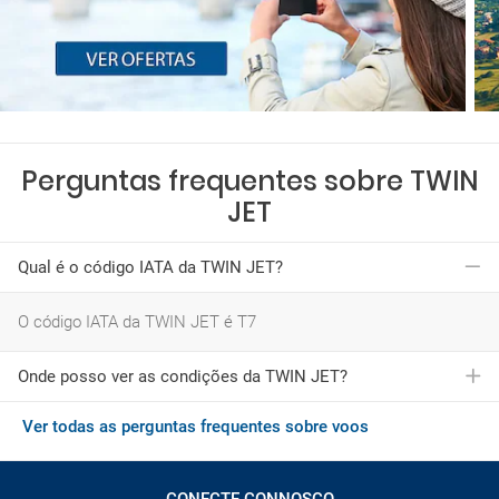
Perguntas frequentes sobre TWIN
JET
Qual é o código IATA da TWIN JET?
O código IATA da TWIN JET é T7
Onde posso ver as condições da TWIN JET?
Ver todas as perguntas frequentes sobre voos
Você pode consultar as condições gerais da TWIN JET
pressionando
aqui
CONECTE CONNOSCO