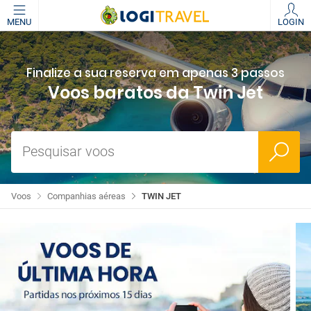
MENU
LOGIN
Finalize a sua reserva em apenas 3 passos
Voos baratos da Twin Jet
Pesquisar voos
Voos
Companhias aéreas
TWIN JET