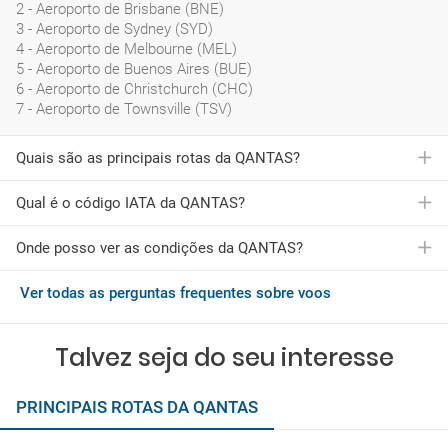
2 - Aeroporto de Brisbane (BNE)
3 - Aeroporto de Sydney (SYD)
4 - Aeroporto de Melbourne (MEL)
5 - Aeroporto de Buenos Aires (BUE)
6 - Aeroporto de Christchurch (CHC)
7 - Aeroporto de Townsville (TSV)
Quais são as principais rotas da QANTAS?
Qual é o código IATA da QANTAS?
A QANTAS oferece vários voos para mais de 5 cidades.
Nomeadamente, as rotas mais populares da QANTAS são as
seguintes:
Onde posso ver as condições da QANTAS?
O código IATA da QANTAS é QF
Voos de Paris para Perth
Voos de Madrid para Sydney
Ver todas as perguntas frequentes sobre voos
Você pode consultar as condições gerais da QANTAS
Voos de Roma para Perth
pressionando
aqui
Voos de Toulouse para Brisbane
Voos de Los Angeles para Sydney
Talvez seja do seu interesse
Voos de Roma para Brisbane
Voos de Madrid para Christchurch
PRINCIPAIS ROTAS DA QANTAS
Voos de Paris para Sydney
Voos de Dusseldorf para Brisbane
Voos de Paris para Townsville