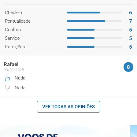
6
Check-in
7
Pontualidade
5
Conforto
5
Serviço
5
Refeições
Rafael
8
09/01/2025
Nada
Nada
VER TODAS AS OPINIÕES