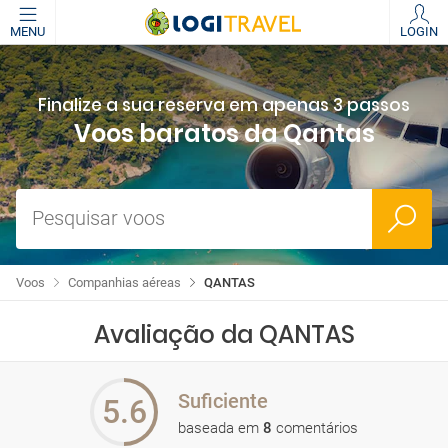
MENU
LOGIN
Finalize a sua reserva em apenas 3 passos
Voos baratos da Qantas
Pesquisar voos
Voos
Companhias aéreas
QANTAS
Avaliação da QANTAS
Suficiente
5.6
baseada em
8
comentários