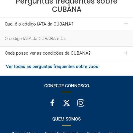
Perguntas frequentes sobre
CUBANA
Qual é o código IATA da CUBANA?
O código IATA da CUBANA é CU
Onde posso ver as condições da CUBANA?
Ver todas as perguntas frequentes sobre voos
Você pode consultar as condições gerais da CUBANA
pressionando
aqui
CONECTE CONNOSCO
QUEM SOMOS