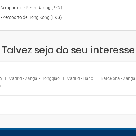
- Aeroporto de Pekín-Daxing (PKX)
 - Aeroporto de Hong Kong (HKG)
Talvez seja do seu interesse
io
Madrid - Xangai - Hongqiao
Madrid - Hanói
Barcelona - Xanga
a