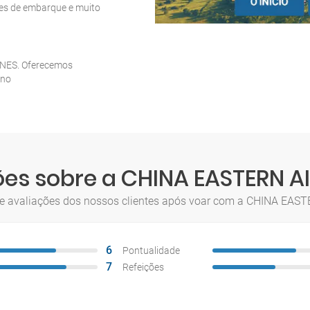
ões de embarque e muito
NES. Oferecemos
ano
ões sobre a CHINA EASTERN AI
e avaliações dos nossos clientes após voar com a CHINA EAS
6
Pontualidade
7
Refeições