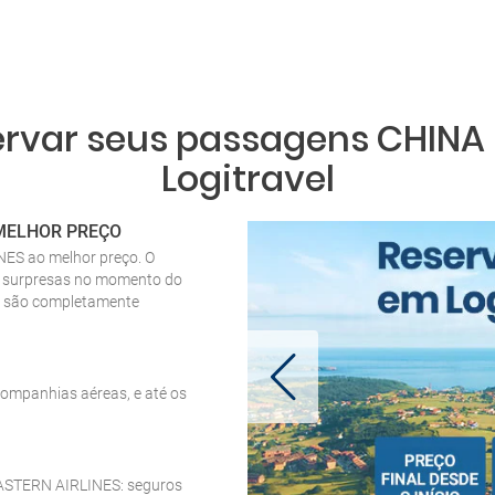
ervar seus passagens CHINA
Logitravel
 MELHOR PREÇO
ES ao melhor preço. O
em surpresas no momento do
o são completamente
ompanhias aéreas, e até os
 EASTERN AIRLINES: seguros