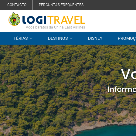
CONTACTO
PERGUNTAS FREQUENTES
Voos baratos da China East Airlines
FÉRIAS
DESTINOS
DISNEY
PROMOÇ
Vo
Informa