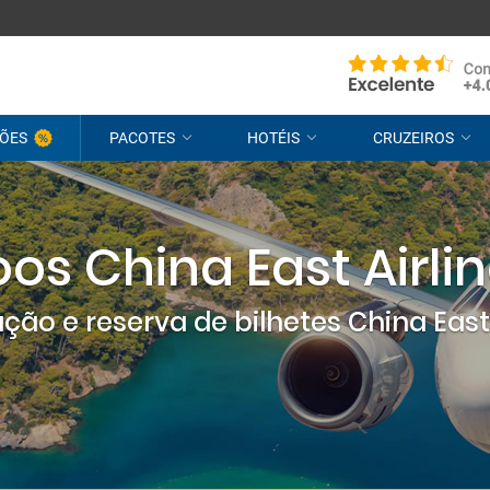
ÕES
PACOTES
HOTÉIS
CRUZEIROS
os China East Airli
ção e reserva de bilhetes China East 