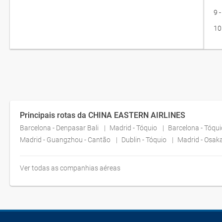
9 
10
Principais rotas da CHINA EASTERN AIRLINES
Barcelona - Denpasar Bali
Madrid - Tóquio
Barcelona - Tóqu
Madrid - Guangzhou - Cantão
Dublin - Tóquio
Madrid - Osak
Ver todas as companhias aéreas