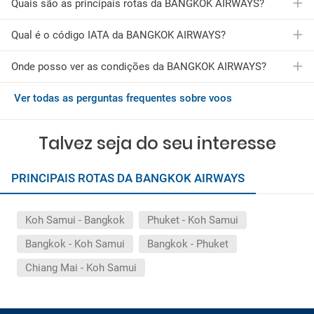
Quais são as principais rotas da BANGKOK AIRWAYS?
Qual é o código IATA da BANGKOK AIRWAYS?
A BANGKOK AIRWAYS oferece vários voos para mais de 3
cidades. Nomeadamente, as rotas mais populares da
BANGKOK AIRWAYS são as seguintes:
Onde posso ver as condições da BANGKOK AIRWAYS?
O código IATA da BANGKOK AIRWAYS é PG
Voos de Koh Samui para Bangkok
Voos de Phuket para Koh Samui
Ver todas as perguntas frequentes sobre voos
Você pode consultar as condições gerais da BANGKOK
Voos de Bangkok para Koh Samui
AIRWAYS pressionando
aqui
Voos de Bangkok para Phuket
Voos de Chiang Mai para Koh Samui
Talvez seja do seu interesse
Reserve o seu voo com a BANGKOK AIRWAYS através da
Logitravel.
PRINCIPAIS ROTAS DA BANGKOK AIRWAYS
Koh Samui - Bangkok
Phuket - Koh Samui
Bangkok - Koh Samui
Bangkok - Phuket
Chiang Mai - Koh Samui