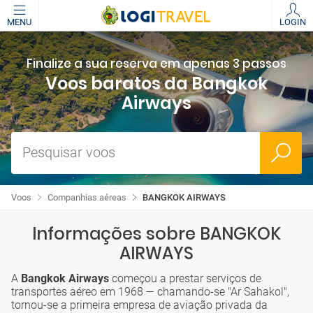
MENU
LOGIN
Finalize a sua reserva em apenas 3 passos
Voos baratos da Bangkok
Airways
Pesquisar voos
Voos
Companhias aéreas
BANGKOK AIRWAYS
Informações sobre BANGKOK
AIRWAYS
A
Bangkok Airways
começou a prestar serviços de
transportes aéreo em 1968 — chamando-se "Ar Sahakol",
tornou-se a primeira empresa de aviação privada da