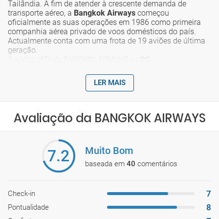
Tailândia. A fim de atender à crescente demanda de
transporte aéreo, a
Bangkok Airways
começou
oficialmente as suas operações em 1986 como primeira
companhia aérea privado de voos domésticos do país.
Actualmente conta com uma frota de 19 aviões de última
geração.
O código IATA da BANGKOK AIRWAYS es
PG
LER MAIS
Avaliação da BANGKOK AIRWAYS
Muito Bom
7.2
baseada em
40
comentários
7
Check-in
8
Pontualidade