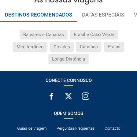
DESTINOS RECOMENDADOS
DATAS ESPECIAIS
V
Baleares e Canárias
Brasil e Cabo Verde
Mediterrâneo
Cidades
Caraíbas
Praias
Longa Distância
CONECTE CONNOSCO
QUEM SOMOS
Guias de Viagem
Perguntas Frequentes
Contacto