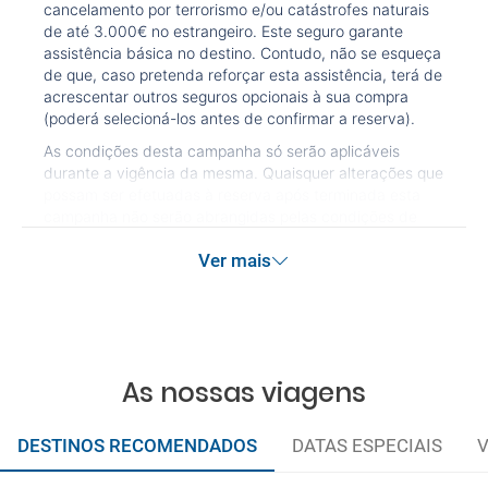
cancelamento por terrorismo e/ou catástrofes naturais
de até 3.000€ no estrangeiro. Este seguro garante
assistência básica no destino. Contudo, não se esqueça
de que, caso pretenda reforçar esta assistência, terá de
acrescentar outros seguros opcionais à sua compra
(poderá selecioná-los antes de confirmar a reserva).
As condições desta campanha só serão aplicáveis
durante a vigência da mesma. Quaisquer alterações que
possam ser efetuadas à reserva após terminada esta
campanha não serão abrangidas pelas condições de
promoção anteriormente referidas. Desconto não
Ver mais
acumulável.
As nossas viagens
DESTINOS RECOMENDADOS
DATAS ESPECIAIS
V