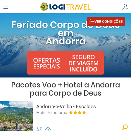
Feriado Corpo de Deus
VER CONDIÇÕES
em
Andorra
Pacotes Voo + Hotel a Andorra
para Corpo de Deus
Andorra-a-Velha - Escaldes
Hotel Panorama