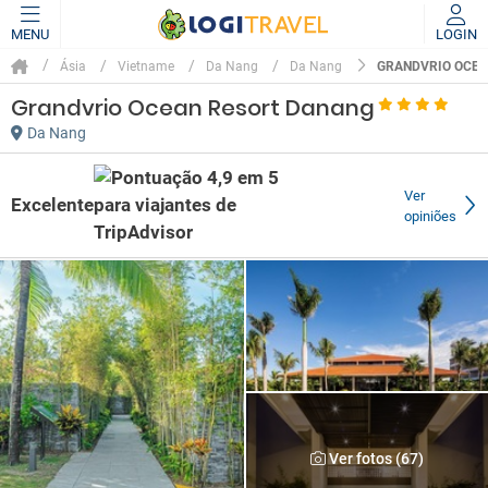
MENU
LOGIN
GRANDVRIO OCEA
Ásia
Vietname
Da Nang
Da Nang
Grandvrio Ocean Resort Danang
Da Nang
Ver
Excelente
opiniões
Ver fotos (67)