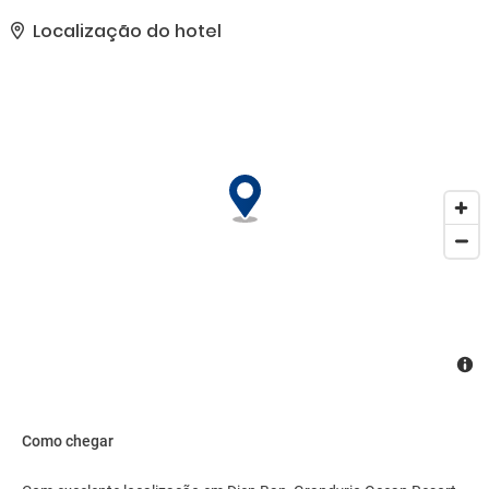
Este resort oferece Wi-Fi de cortesia, serviços de concierge e
serviço de babá (sobretaxa).. As comodidades presentes incluem
Localização do hotel
serviço de lavanderia e lavagem a seco, balcão de recepção 24
horas e armazenamento para bagagem. Estacionamento grátis
sem manobrista está disponível no local..
Como chegar