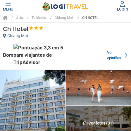
MENU
LOGIN
CH HOTEL
Ásia
Tailândia
Chiang Mai
Ch Hotel
Chiang Mai
Ver
Bom
opiniões
Ver fotos (31)