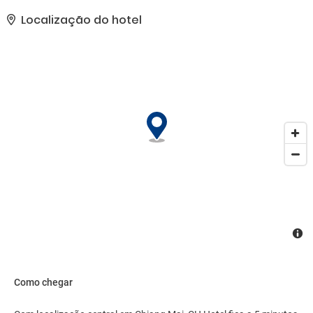
lavanderia e lavagem a seco e balcão de recepção 24 horas.
Mediante uma sobretaxa, há serviço de traslado de/para o
Localização do hotel
aeroporto (disponível 24 horas) e estacionamento grátis sem
manobrista no local..
Como chegar