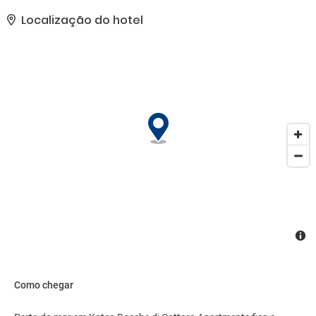
excursões/ingressos. É fácil chegar até as atrações da área com
nosso traslado local (sobretaxa).. As comodidades presentes
Localização do hotel
incluem serviço de lavanderia e lavagem a seco, lavanderia e um
cofre na recepção do hotel. Os hóspedes podem utilizar serviço de
traslado de/para o aeroporto mediante uma sobretaxa e
estacionamento grátis sem manobrista está disponível no local..
Como chegar