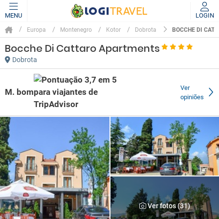
MENU
LOGIN
BOCCHE DI CAT
Europa
Montenegro
Kotor
Dobrota
Bocche Di Cattaro Apartments
Dobrota
Ver
M. bom
opiniões
Ver fotos (31)