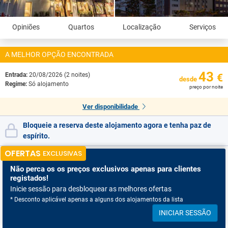
Opiniões
Quartos
Localização
Serviços
A MELHOR OPÇÃO ENCONTRADA
43
Entrada:
20/08/2026 (2 noites)
€
desde
Regime:
Só alojamento
preço por noite
Ver disponibilidade
Bloqueie a reserva deste alojamento agora e tenha paz de
espírito.
OFERTAS
EXCLUSIVAS
Não perca os
os preços exclusivos apenas para clientes
registados!
Inicie sessão para desbloquear as melhores ofertas
* Desconto aplicável apenas a alguns dos alojamentos da lista
INICIAR SESSÃO