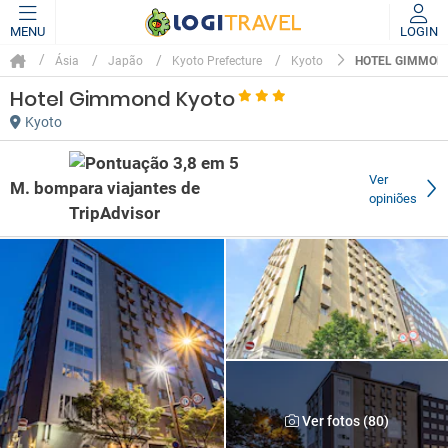
MENU
LOGIN
HOTEL GIMMON
Ásia
Japão
Kyoto Prefecture
Kyoto
Hotel Gimmond Kyoto
Kyoto
Ver
M. bom
opiniões
Ver fotos (80)