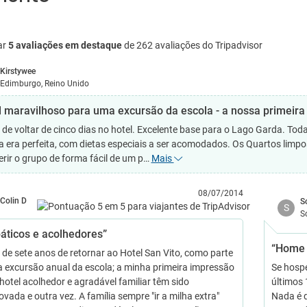
ar
5 avaliações em destaque
de 262 avaliações do Tripadvisor
Kirstywee
Edimburgo, Reino Unido
l maravilhoso para uma excursão da escola - a nossa primeira v
 de voltar de cinco dias no hotel. Excelente base para o Lago Garda. To
 era perfeita, com dietas especiais a ser acomodados. Os Quartos limpos
erir o grupo de forma fácil de um p…
Mais
08/07/2014
Colin D
S
S
S
áticos e acolhedores”
“Home 
 de sete anos de retornar ao Hotel San Vito, como parte
 excursão anual da escola; a minha primeira impressão
Se hosp
hotel acolhedor e agradável familiar têm sido
últimos 
vada e outra vez. A família sempre "ir a milha extra"
Nada é d