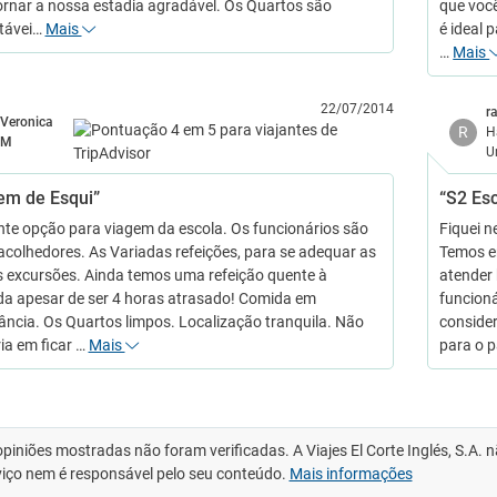
ornar a nossa estadia agradável. Os Quartos são
que você
távei…
Mais
é ideal 
…
Mais
22/07/2014
r
Veronica
R
H
M
U
em de Esqui”
“S2 Esc
nte opção para viagem da escola. Os funcionários são
Fiquei n
acolhedores. As Variadas refeições, para se adequar as
Temos e
 excursões. Ainda temos uma refeição quente à
atender 
a apesar de ser 4 horas atrasado! Comida em
funcioná
ncia. Os Quartos limpos. Localização tranquila. Não
consider
ria em ficar …
Mais
para o 
opiniões mostradas não foram verificadas. A Viajes El Corte Inglés, S.A.
viço nem é responsável pelo seu conteúdo.
Mais informações