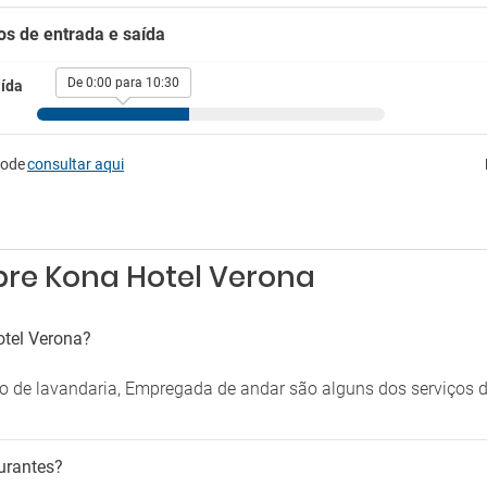
o 24 horas
Esplanada
os de entrada e saída
o de concierge
Jardim
o de costura na receção
Médico
Pequeno-almoço no quarto
De 0:00 para 10:30
ída
tretenimento
Piscina exterior sazonal
Sala de banquetes e eventos
eca
Sala de reuniões
e informática
pode
consultar aqui
Secador
Serviço de Casamentos
tacionamento
Serviço de quartos
Solário
ionamento
Venda de entradas
onamento exterior
bre Kona Hotel Verona
Área de piquenique
 de estacionamento próximo
otel Verona?
iço de lavandaria, Empregada de andar são alguns dos serviços
urantes?