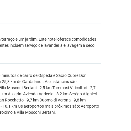
m terraço e um jardim. Este hotel oferece comodidades
entes incluem serviço de lavanderia e lavagem a seco,
 5 minutos de carro de Ospedale Sacro Cuore Don
 a 25,8 km de Gardaland.. As distâncias são
la Mosconi Bertani - 2,5 km Tommasi Viticoltori - 2,7
 km Allegrini Azienda Agricola - 8,2 km Serègo Alighieri -
 San Rocchetto - 9,7 km Duomo di Verona - 9,8 km
ra - 10,1 km Os aeroportos mais próximos são: Aeroporto
róximo a Villa Mosconi Bertani.