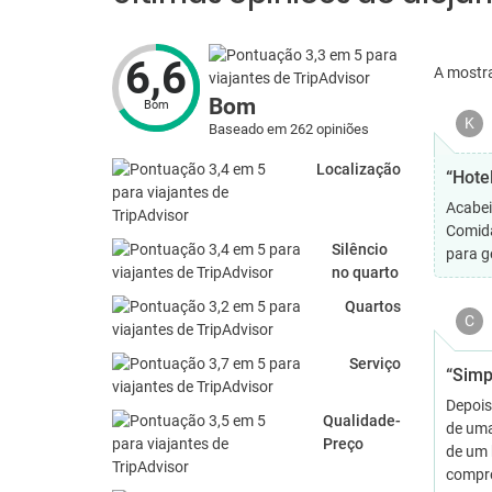
6,6
A mostr
Bom
Bom
K
Baseado em 262 opiniões
Localização
“Hote
Acabei
Comida
Silêncio
para g
no quarto
Quartos
C
Serviço
“Simp
Depois
Qualidade-
de uma
Preço
de um 
compro