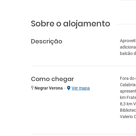
Sobre o alojamento
Descrição
Aproveit
adiciona
balcão 
Como chegar
Fora do 
Calabria
Negrar Verona
-
Ver mapa
apresent
km Fratel
8,3 km V
Bibliote
Valerio 