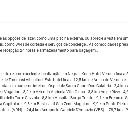
e as opções de lazer, como uma piscina externa, ou aprecie a vista em u
is, como Wi-Fi de cortesia e serviços de concierge.. As comodidades pres
de recepção 24 horas e armazenamento para bagagem..
centro e com excelente localização em Negrar, Kona Hotel Verona fica a
 e de Tommasi Viticoltori. Este hotel fica a 12,5 km de Arena de Verona e
adas em números inteiros. Ospedale Sacro Cuore Don Calabria - 2,4 km Vil
li Vogadori - 3,2 km Azienda Agricola Villa Giona - 3,8 km Adige River - 4,6
illa della Torre Cazzola - 8,8 km Hospital Borgo Trento - 9,1 km Eremo di
ca Capitolare - 9,8 km Basilica of San Zeno Maggiore - 9,9 km Ponte Piet
Catullo (VRN) – 24,4 km Aeroporto Gabriele D'Annuzio (VBS) – 78,7 km . P