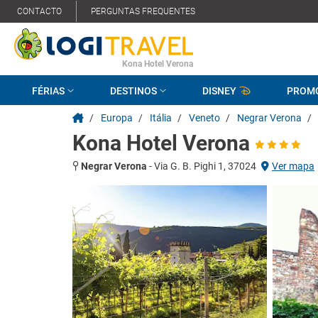
CONTACTO
PERGUNTAS FREQUENTES
Kona Hotel Verona
FÉRIAS
DESTINOS
DISNEY
PROM
/
Europa
/
Itália
/
Veneto
/
Negrar Verona
/
Kona Hotel Verona
Negrar Verona
-
Via G. B. Pighi 1, 37024
Ver mapa