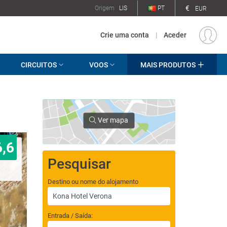
€
Origem
LIS
PT
EUR
Crie uma conta
|
Aceder
CIRCUITOS
VOOS
MAIS PRODUTOS
Ver mapa
6,6
Pesquisar
Destino ou nome do alojamento
Entrada / Saída: