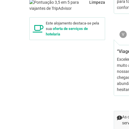
para t
Limpeza
confor
Este alojamento destaca-se pela
sua
oferta de serviços de
V
hotelaria
“Viag
Excele
muito 
nossas
chegad
abundâ
hesita
As 
ser