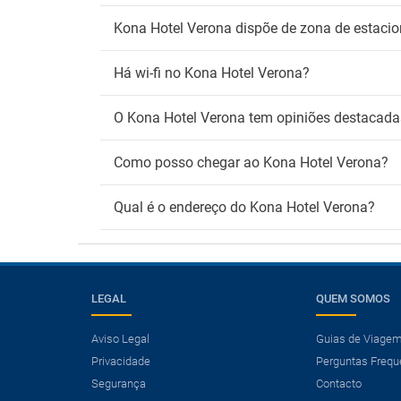
Kona Hotel Verona dispõe de zona de estac
Há wi-fi no Kona Hotel Verona?
O Kona Hotel Verona tem opiniões destacadas
Como posso chegar ao Kona Hotel Verona?
Qual é o endereço do Kona Hotel Verona?
LEGAL
QUEM SOMOS
Aviso Legal
Guias de Viage
Privacidade
Perguntas Frequ
×
Segurança
Contacto
Precisa de um voo?