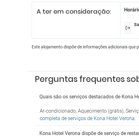
Receçã
Horári
A ter em consideração:
Serviç
Serviç
Sa
En
Discot
Sala d
Este alojamento dispõe de informações adicionais que 
Es
Estac
Estaci
Perguntas frequentes so
Parque
Quais são os serviços destacados de Kona H
Ar-condicionado, Aquecimento (grátis), Serv
completa de serviços de Kona Hotel Verona
.
Kona Hotel Verona dispõe de serviço de resta