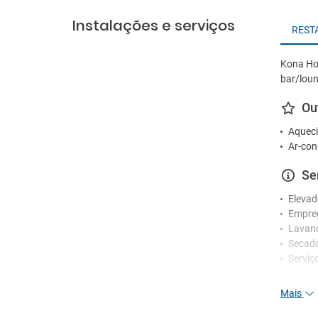
Instalações e serviços
REST
Kona Hot
bar/loun
Ou
Aqueci
Ar-con
Se
Elevad
Empre
Lavan
Secad
Serviç
Re
Mais
Funcio