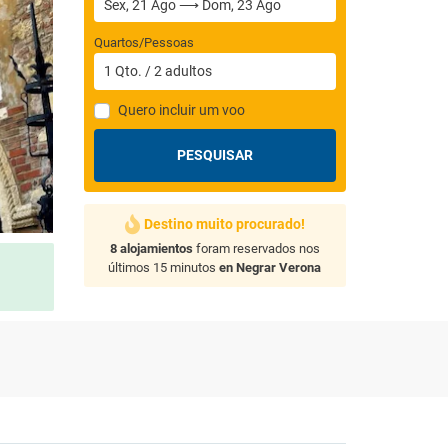
Quartos/Pessoas
1
Qto.
/
2
adultos
Quero incluir um voo
PESQUISAR
Destino muito procurado!
8 alojamientos
foram reservados nos
últimos 15 minutos
en Negrar Verona