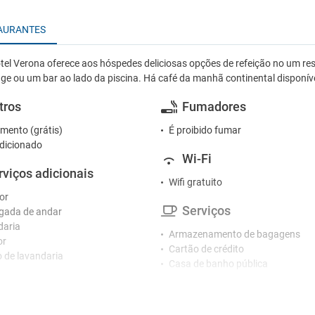
AURANTES
el Verona oferece aos hóspedes deliciosas opções de refeição no um 
ge ou um bar ao lado da piscina. Há café da manhã continental disponív
tros
Fumadores
mento (grátis)
É proibido fumar
dicionado
Wi-Fi
rviços adicionais
Wifi gratuito
or
Serviços
gada de andar
daria
Armazenamento de bagagens
or
Cartão de crédito
o de lavandaria
Casa de banho pública
Centro de conferências
ceção
Centro de negócios
nários que falam vários idiomas
Cofre