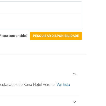
Campo de golfe
Acessibilidade
Acesso por cadeira de rodas
Instalações para para pessoas com
deficiência
Ficou convencido?
PESQUISAR DISPONIBILIDADE
Check-in/Check-out
 destacados de Kona Hotel Verona.
Ver lista