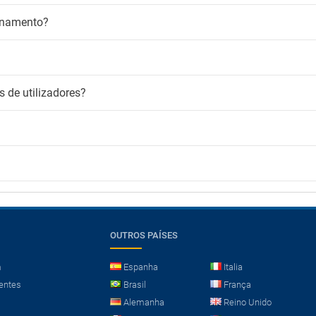
ionamento?
 de utilizadores?
OUTROS PAÍSES
m
Espanha
Italia
entes
Brasil
França
Alemanha
Reino Unido