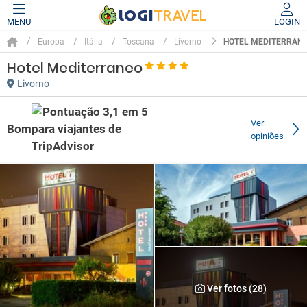
MENU
LOGIN
HOTEL MEDITERRAN
Europa
Itália
Toscana
Livorno
Hotel Mediterraneo
Livorno
Ver
Bom
opiniões
Ver fotos (28)