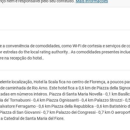
viço nem é responsável pelo seu conteúdo.
Mais informações
e a conveniência de comodidades, como Wi-Fi de cortesia e serviços de co
por estrelas do the local rating authority.. As comodidades presentes 
re na recepção do hotel..
lente localização, Hotel la Scala fica no centro de Florença, a poucos p
de caminhada de Rio Arno. Este hotel fica a 0,6 km de Piazza della Signor
adas em números inteiros. Piazza di Santa Maria Novella - 0,1 km Basílica
ia de' Tornabuoni - 0,4 km Piazza Ognissanti - 0,4 km Palazzo Strozzi - 0,
lvatore Ferragamo - 0,6 km Piazza della Repubblica - 0,6 km Batistério de
 Piazza di San Giovanni - 0,7 km Palazzo dei Congressi - 0,7 km O aeropor
a Catedral de Santa Maria del Fiore.