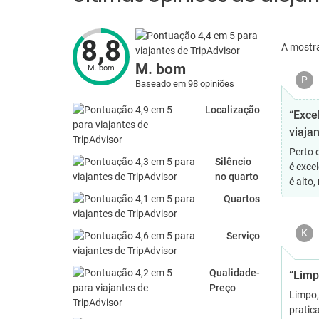
8,8
A mostr
M. bom
M. bom
P
Baseado em 98 opiniões
Localização
“Exce
viajan
Perto 
Silêncio
é exce
no quarto
é alto,
Quartos
K
Serviço
Qualidade-
“Limp
Preço
Limpo,
pratic