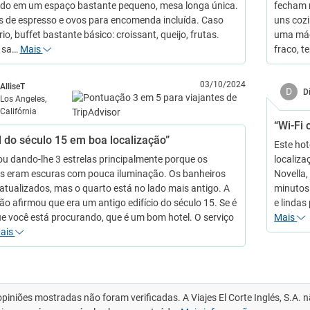
ido em um espaço bastante pequeno, mesa longa única.
fecham n
 de espresso e ovos para encomenda incluída. Caso
uns coz
io, buffet bastante básico: croissant, queijo, frutas.
uma máq
 sa…
Mais
fraco, 
03/10/2024
AlliseT
D
D
Los Angeles,
Califórnia
“Wi-Fi 
l do século 15 em boa localização”
Este hot
ou dando-lhe 3 estrelas principalmente porque os
localiza
s eram escuras com pouca iluminação. Os banheiros
Novella,
atualizados, mas o quarto está no lado mais antigo. A
minutos 
ão afirmou que era um antigo edifício do século 15. Se é
e linda
ue você está procurando, que é um bom hotel. O serviço
Mais
ais
opiniões mostradas não foram verificadas. A Viajes El Corte Inglés, S.A.