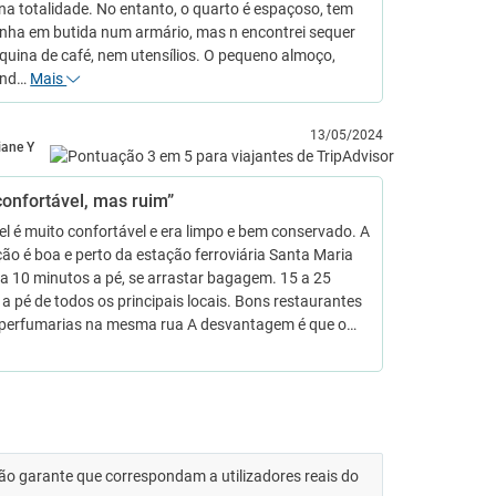
a totalidade. No entanto, o quarto é espaçoso, tem
inha em butida num armário, mas n encontrei sequer
uina de café, nem utensílios. O pequeno almoço,
tend…
Mais
13/05/2024
iane Y
confortável, mas ruim”
el é muito confortável e era limpo e bem conservado. A
ção é boa e perto da estação ferroviária Santa Maria
 a 10 minutos a pé, se arrastar bagagem. 15 a 25
a pé de todos os principais locais. Bons restaurantes
s perfumarias na mesma rua A desvantagem é que o…
 não garante que correspondam a utilizadores reais do