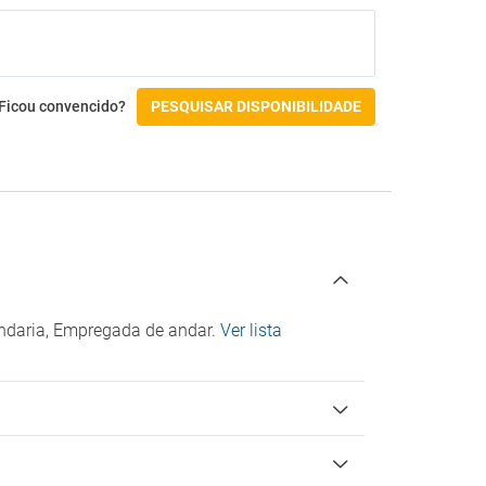
Atividades
Court de ténis
Acessibilidade
Ficou convencido?
PESQUISAR DISPONIBILIDADE
Acesso por cadeira de rodas
vandaria, Empregada de andar.
Ver lista