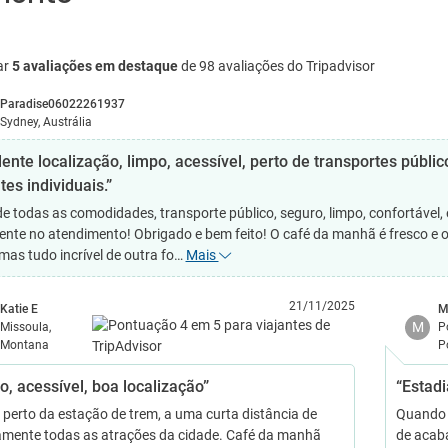
ar
5 avaliações em destaque
de 98 avaliações do Tripadvisor
Paradise06022261937
Sydney, Austrália
lente localização, limpo, acessível, perto de transportes públi
tes individuais.”
de todas as comodidades, transporte público, seguro, limpo, confortável
lente no atendimento! Obrigado e bem feito! O café da manhã é fresco e 
 mas tudo incrível de outra fo…
Mais
21/11/2025
Katie E
M
M
Missoula,
P
Montana
P
o, acessível, boa localização”
“Estadi
 perto da estação de trem, a uma curta distância de
Quando c
amente todas as atrações da cidade. Café da manhã
de acab