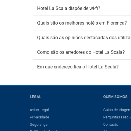
Hotel La Scala dispõe de wi-fi?
Quais são os melhores hotéis em Florença?
Quais são as opiniões destacadas dos utiliza
Como são os arredores do Hotel La Scala?
Em que endereço fica o Hotel La Scala?
LEGAL
QUEM SOMOS
Aviso Legal
Guias de Viage
Privacidade
Perguntas Frequ
×
Segurança
Contacto
Precisa de um voo?