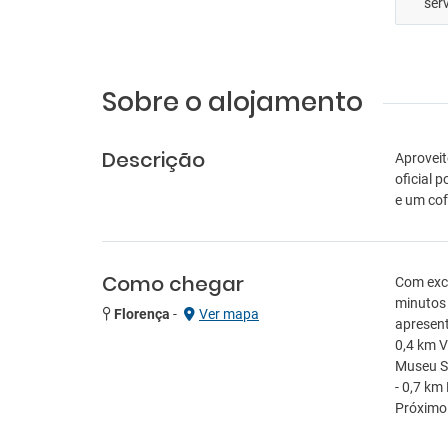
ser
Sobre o alojamento
Descrição
Aproveit
oficial 
e um cof
Como chegar
Com exce
minutos 
Florença
-
Ver mapa
apresent
0,4 km V
Museu Sa
- 0,7 km
Próximo 