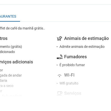
AURANTES
ffet de café da manhã grátis..
tros
Animais de estimação
mento (grátis)
Admite animais de estimação
dicionado
Fumadores
rviços adicionais
É proibido fumar
or
Wi-Fi
gada de andar
daria
Wifi gratuito
a a seco
or
Serviços
o de lavandaria
Armazenamento de bagagens
ceção
Café