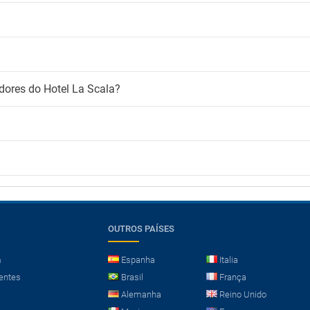
dores do Hotel La Scala?
OUTROS PAÍSES
m
Espanha
Italia
entes
Brasil
França
Alemanha
Reino Unido