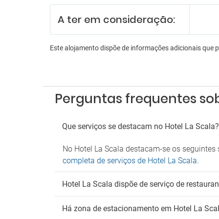
Receç
A ter em consideração:
Serviç
En
Este alojamento dispõe de informações adicionais que 
Bilhar
Sala d
Es
Perguntas frequentes sob
Estac
Parque
Parque
Que serviços se destacam no Hotel La Scala?
Serviç
No Hotel La Scala destacam-se os seguintes s
completa de serviços de Hotel La Scala
.
Hotel La Scala dispõe de serviço de restaura
Há zona de estacionamento em Hotel La Sca