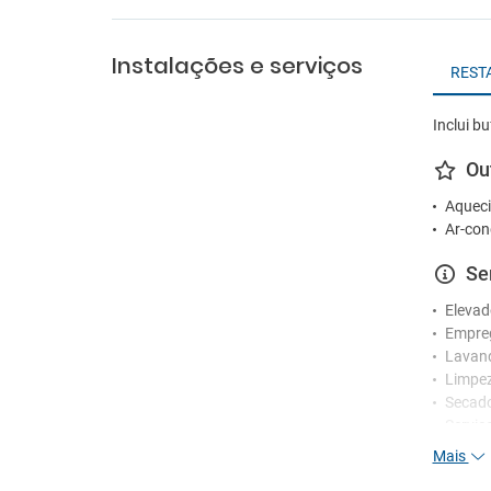
Instalações e serviços
REST
Inclui bu
Ou
Aqueci
Ar-con
Se
Elevad
Empre
Lavan
Limpez
Secad
Serviç
Mais
Re