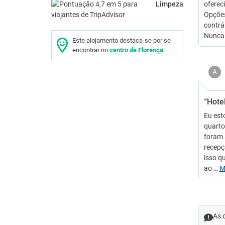
Limpeza
oferec
Opções
contrár
Nunca
Este alojamento destaca-se por se
encontrar no
centro de Florença
A
“Hote
Eu est
quarto
foram 
recepç
isso q
ao …
M
As 