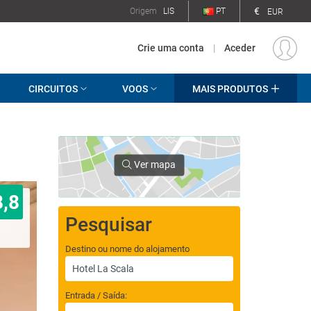
€
Origem
LIS
PT
EUR
Crie uma conta
|
Aceder
CIRCUITOS
VOOS
MAIS PRODUTOS
Ver mapa
8,8
Pesquisar
Destino ou nome do alojamento
Entrada / Saída: