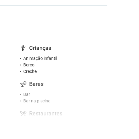
Crianças
Animação infantil
Berço
Creche
Bares
Bar
Bar na piscina
Restaurantes
Menu para diabéticos (sob pedido)
Pequeno-almoço buffet