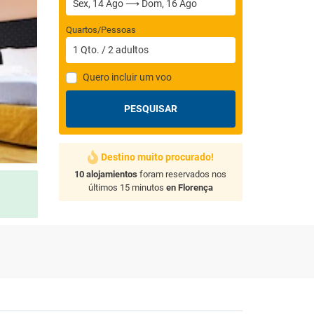
Quartos/Pessoas
1
Qto.
/
2
adultos
Quero incluir um voo
PESQUISAR
Destino muito procurado!
10 alojamientos
foram reservados nos
últimos 15 minutos
en Florença