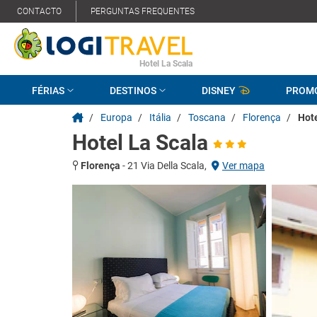
CONTACTO
PERGUNTAS FREQUENTES
Hotel La Scala
FÉRIAS
DESTINOS
DISNEY
PROM
/
Europa
/
Itália
/
Toscana
/
Florença
/
Hote
Hotel La Scala
Florença
-
21 Via Della Scala,
Ver mapa