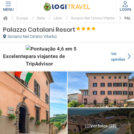
MENU
LOGIN
PALA
Europa
Itália
Lázio
Soriano Nel Cimino Viterbo
Palazzo Catalani Resort
Soriano Nel Cimino Viterbo
Ver
Excelente
opiniões
Ver fotos (28)