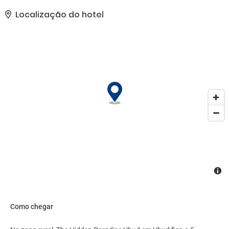
aluguel de bicicletas. Esta Bed and Breakfast oferece Wi-Fi de
cortesia, serviços de concierge e área para piquenique.. As
Localização do hotel
comodidades presentes incluem um business center, check-in
expresso e check-out expresso. Mediante uma sobretaxa, há
serviço de traslado de/para o aeroporto (disponível 24 horas) e
estacionamento grátis sem manobrista no local..
Como chegar