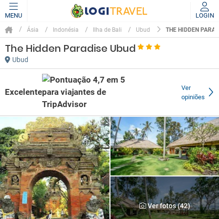
MENU
LOGIN
THE HIDDEN PARAD
Ásia
Indonésia
Ilha de Bali
Ubud
The Hidden Paradise Ubud
Ubud
Ver
Excelente
opiniões
Ver fotos (42)