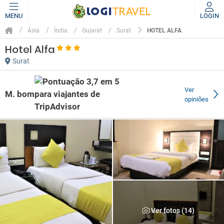
MENU
LOGIN
HOTEL ALFA
Ásia
Índia
Gujarat
Surat
Hotel Alfa
Surat
Ver
M. bom
opiniões
Ver fotos (14)