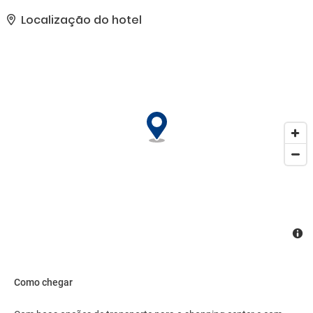
lavanderia e lavagem a seco e balcão de recepção 24 horas.
Estacionamento grátis sem manobrista está disponível no local..
Localização do hotel
Como chegar